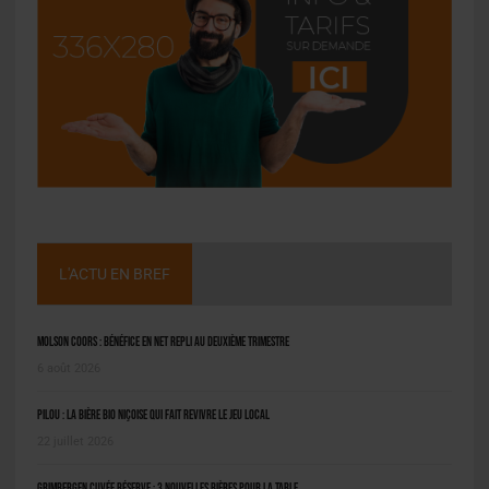
L'ACTU EN BREF
Molson Coors : bénéfice en net repli au deuxième trimestre
6 août 2026
Pilou : la bière bio niçoise qui fait revivre le jeu local
22 juillet 2026
Grimbergen Cuvée Réserve : 3 nouvelles bières pour la table