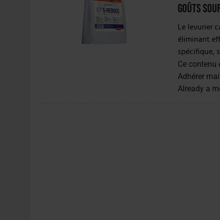
4 AOÛT 2026
|
LA GÉNÉRATION Z ET LA MODÉRATION RÉINVENTE
goûts sou
7 AOÛT 2026
|
LES EXPORTATIONS DE L’UE CHUTENT DE 11 % EN 
Le levurier 
éliminant ef
spécifique, 
Ce contenu 
Adhérer mai
Already a 