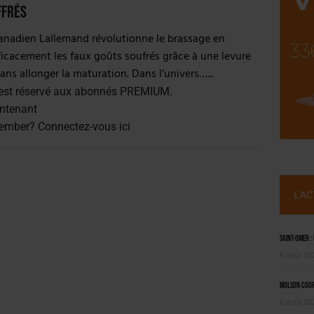
NT LE MARCHÉ [ÉTUDE]
ffrés
2025
canadien Lallemand révolutionne le brassage en
ficacement les faux goûts soufrés grâce à une levure
sans allonger la maturation. Dans l’univers…...
est réservé aux abonnés PREMIUM.
ntenant
member?
Connectez-vous ici
L'A
Saint-Omer :
8 août 20
Molson Coors
6 août 20