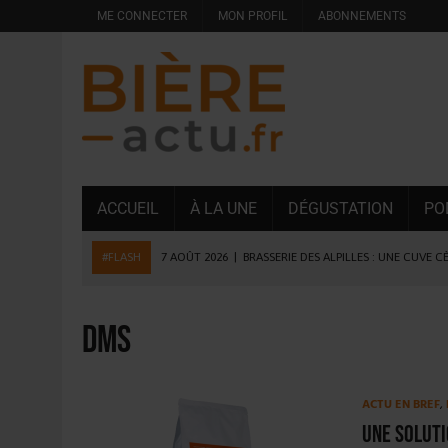
ME CONNECTER
MON PROFIL
ABONNEMENTS
ACCUEIL
À LA UNE
DÉGUSTATION
PO
#FLASH
7 AOÛT 2026
|
BRASSERIE DES ALPILLES : UNE CUVE C
7 AOÛT 2026
|
LA GRANDE RÉSERVE 2026 CÉLÈBRE LES 70 ANS DE
6 AOÛT 2026
|
SAVERNE : LA FÊTE DE LA BIÈRE SOUFFLE SA 15E B
DMS
5 AOÛT 2026
|
HEINEKEN A SUPPRIMÉ 3 000 POSTES AU PREMIER
5 AOÛT 2026
|
ISÈRE : LA BRASSERIE DU DAUPHINÉ AUGMENTE SA
ACTU EN BREF
,
4 AOÛT 2026
|
DESPERADOS AVENIDA : 3 INNOVATIONS LATINES D
Une soluti