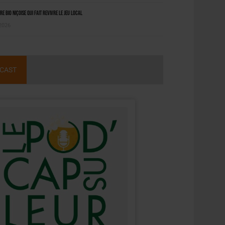
ère bio niçoise qui fait revivre le jeu local
 2026
CAST