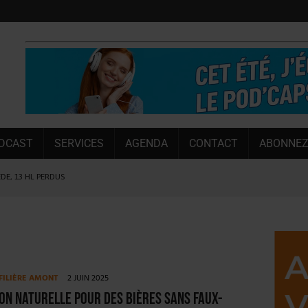
DCAST
SERVICES
AGENDA
CONTACT
ABONNEZ
ÈDE, 13 HL PERDUS
 LA CHIMAY BLEUE
OUGIE
 SEMESTRE
 CAPACITÉ DE 50 %
FILIÈRE AMONT
2 JUIN 2025
E L’ÉTÉ
on naturelle pour des bières sans faux-