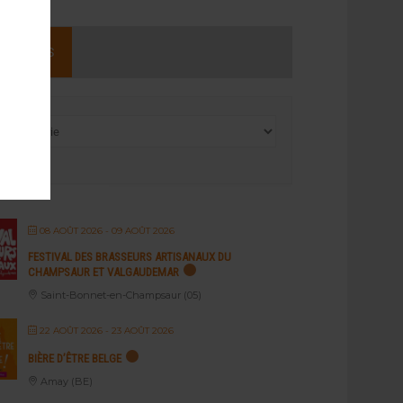
NEMENTS
08 AOÛT 2026
- 09 AOÛT 2026
FESTIVAL DES BRASSEURS ARTISANAUX DU
CHAMPSAUR ET VALGAUDEMAR
Saint-Bonnet-en-Champsaur (05)
22 AOÛT 2026
- 23 AOÛT 2026
BIÈRE D’ÊTRE BELGE
Amay (BE)