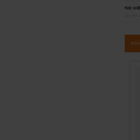
Pilou : la bi
22 juillet
POD