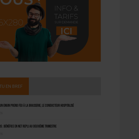
CTU EN BREF
 un engin prend feu à la brasserie, le conducteur hospitalisé
26
 : bénéfice en net repli au deuxième trimestre
26