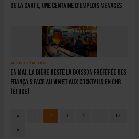
de la carte, une centaine d’emplois menacés
ACTUS
,
FILIÈRE AVAL
En mai, la bière reste la boisson préférée des
Français face au vin et aux cocktails en CHR
[ÉTUDE]
«
1
2
3
4
…
12
»