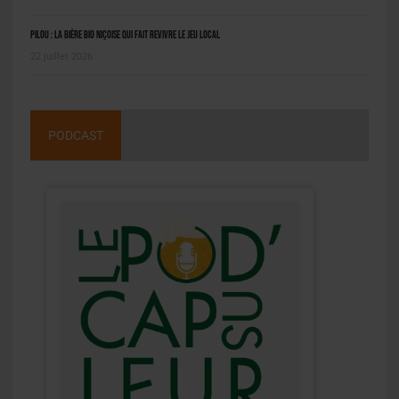
Pilou : la bière bio niçoise qui fait revivre le jeu local
22 juillet 2026
PODCAST