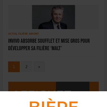
ACTUS
,
FILIÈRE AMONT
InVivo absorbe Soufflet et mise gros pour
développer sa filière ‘Malt’
1
2
»