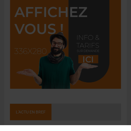
L'ACTU EN BREF
Molson Coors : bénéfice en net repli au deuxième trimestre