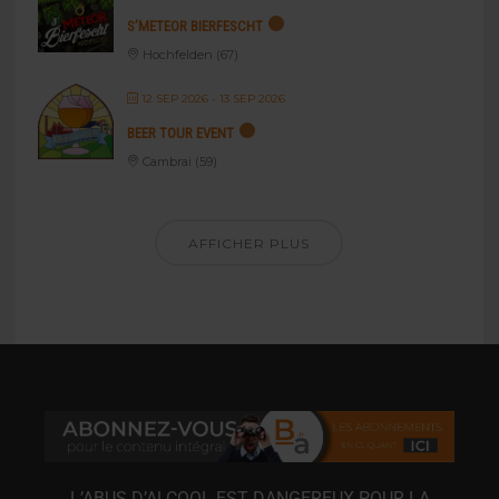
S’METEOR BIERFESCHT
Hochfelden (67)
12 SEP 2026
- 13 SEP 2026
BEER TOUR EVENT
Cambrai (59)
AFFICHER PLUS
L’ABUS D’ALCOOL EST DANGEREUX POUR LA