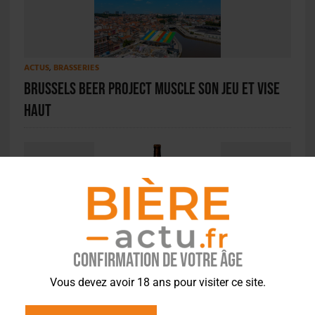
ACTUS
,
BRASSERIES
Brussels Beer Project muscle son jeu et vise
haut
ACTU EN BREF
,
CONCOURS
La D-10 Quad + Bourbon, meilleure bière belge
Confirmation de votre âge
à Lyon en 2026
Vous devez avoir 18 ans pour visiter ce site.