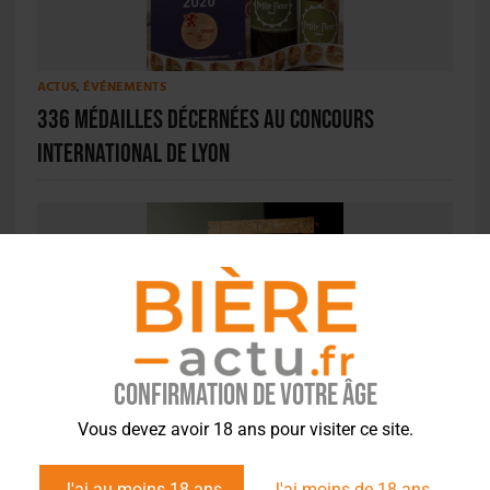
ACTUS
,
ÉVÉNEMENTS
336 médailles décernées au Concours
international de Lyon
ACTU EN BREF
,
CONCOURS
,
STYLES
Caulier : une maîtrise du style Triple Belge
Confirmation de votre âge
saluée à l’international
Vous devez avoir 18 ans pour visiter ce site.
J'ai au moins 18 ans
J'ai moins de 18 ans