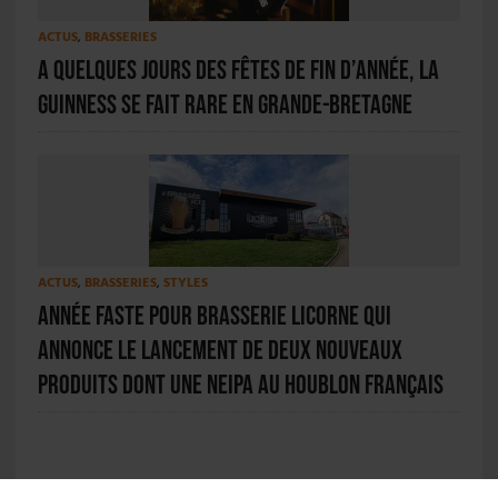
ACTUS
,
BRASSERIES
A quelques jours des fêtes de fin d’année, la
Guinness se fait rare en Grande-Bretagne
ACTUS
,
BRASSERIES
,
STYLES
Année faste pour Brasserie Licorne qui
annonce le lancement de deux nouveaux
produits dont une NEIPA au houblon français