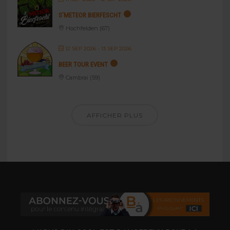
S’METEOR BIERFESCHT
Hochfelden (67)
12 SEP 2026
- 13 SEP 2026
BEER TOUR EVENT
Cambrai (59)
AFFICHER PLUS