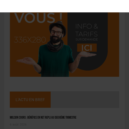
L'ACTU EN BREF
Molson Coors : bénéfice en net repli au deuxième trimestre
6 août 2026