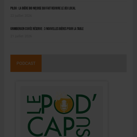
Pilou : la bière bio niçoise qui fait revivre le jeu local
22 juillet 2026
Grimbergen Cuvée Réserve : 3 nouvelles bières pour la table
21 juillet 2026
PODCAST