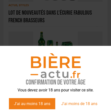
ACTUS
,
STYLES
Lot de nouveautés dans l’écurie Fabulous
French Brasseurs
ACTU EN BREF
,
STYLES
Meteor Pils se refait une beauté pour mieux
affirmer son héritage
Confirmation de votre âge
Vous devez avoir 18 ans pour visiter ce site.
J'ai au moins 18 ans
J'ai moins de 18 ans