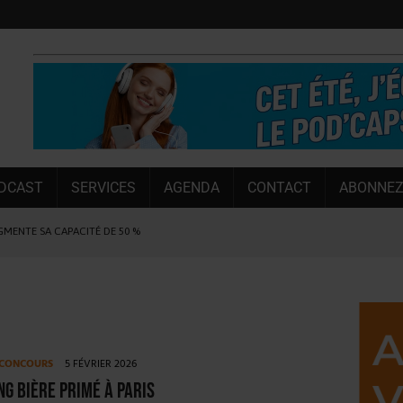
DCAST
SERVICES
AGENDA
CONTACT
ABONNEZ
UGMENTE SA CAPACITÉ DE 50 %
E L’ÉTÉ
NT LE MARCHÉ [ÉTUDE]
NY MARTIN
, PIONNIÈRE EN ILLE-ET-VILAINE
CONCOURS
5 FÉVRIER 2026
SUIVIE PAR LES NO/LOW [ÉTUDE]
ng bière primé à Paris