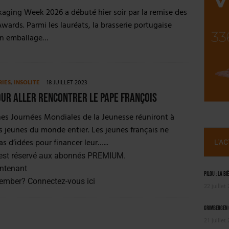
ILLE ALUMINIUM
kaging Week 2026 a débuté hier soir par la remise des
 SEMESTRE
wards. Parmi les lauréats, la brasserie portugaise
son emballage…
RIES
,
INSOLITE
18 JUILLET 2023
our aller rencontrer le pape François
es Journées Mondiales de la Jeunesse réuniront à
 jeunes du monde entier. Les jeunes français ne
 d’idées pour financer leur…...
L'A
est réservé aux abonnés PREMIUM.
ntenant
Pilou : la bi
member?
Connectez-vous ici
22 juillet
Grimbergen C
21 juillet