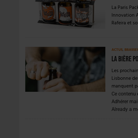
30 JUILLET 2026
|
EMBALLAGE DURABLE : LE BOOM DE LA BOUTE
La Paris Pac
5 AOÛT 2026
|
HEINEKEN A SUPPRIMÉ 3 000 POSTES AU PREMIER
Innovation A
Rafeira et 
ACTUS
,
BRASSE
La bière p
Les prochain
Lisbonne des
manquent pas
Ce contenu 
Adhérer mai
Already a 