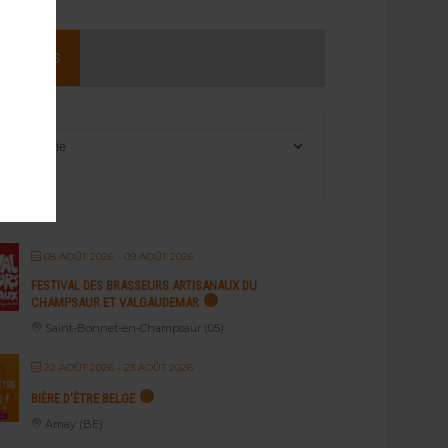
NEMENTS
08 AOÛT 2026
- 09 AOÛT 2026
FESTIVAL DES BRASSEURS ARTISANAUX DU
CHAMPSAUR ET VALGAUDEMAR
Saint-Bonnet-en-Champsaur (05)
22 AOÛT 2026
- 23 AOÛT 2026
BIÈRE D’ÊTRE BELGE
Amay (BE)