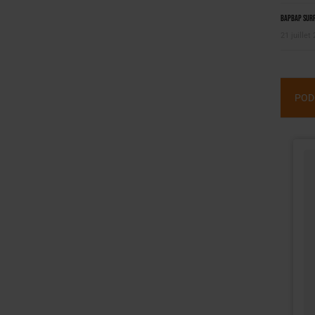
BAPBAP surfe
21 juillet
POD