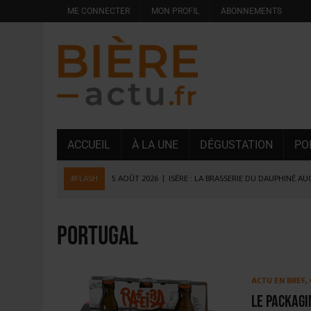
ME CONNECTER
MON PROFIL
ABONNEMENTS
ACCUEIL
À LA UNE
DÉGUSTATION
PO
#FLASH
5 AOÛT 2026
|
ISÈRE : LA BRASSERIE DU DAUPHINÉ A
4 AOÛT 2026
|
DESPERADOS AVENIDA : 3 INNOVATIONS LATINES D
4 AOÛT 2026
|
LA GÉNÉRATION Z ET LA MODÉRATION RÉINVENTE
Portugal
3 AOÛT 2026
|
CONSOMMATION : LA VISION DU GROUPE ANTHO
31 JUILLET 2026
|
PODCAST – BRASSERIE SAINTE COLOMBE, 30 ANS
ACTU EN BREF
,
31 JUILLET 2026
|
JUIN EN CHR : LA BIÈRE RESTE EN TÊTE, POUR
Le packagi