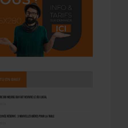
CTU EN BREF
ère bio niçoise qui fait revivre le jeu local
 2026
uvée Réserve : 3 nouvelles bières pour la table
 2026