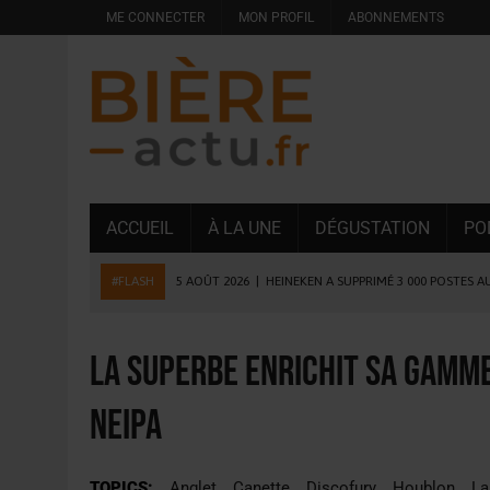
ME CONNECTER
MON PROFIL
ABONNEMENTS
ACCUEIL
À LA UNE
DÉGUSTATION
PO
#FLASH
5 AOÛT 2026
|
HEINEKEN A SUPPRIMÉ 3 000 POSTES A
5 AOÛT 2026
|
ISÈRE : LA BRASSERIE DU DAUPHINÉ AUGMENTE SA
4 AOÛT 2026
|
DESPERADOS AVENIDA : 3 INNOVATIONS LATINES D
La Superbe enrichit sa gamm
4 AOÛT 2026
|
LA GÉNÉRATION Z ET LA MODÉRATION RÉINVENTE
NEIPA
3 AOÛT 2026
|
CONSOMMATION : LA VISION DU GROUPE ANTHO
31 JUILLET 2026
|
PODCAST – BRASSERIE SAINTE COLOMBE, 30 ANS
TOPICS:
Anglet
Canette
Discofury
Houblon
La