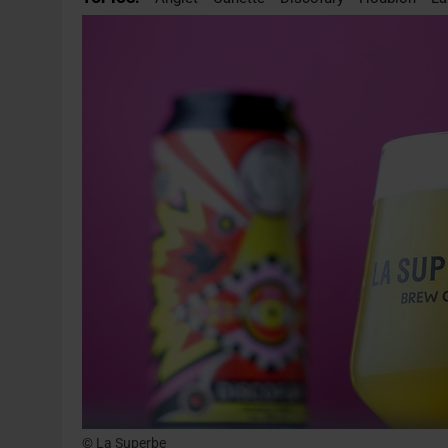
31 JUILLET 2026
|
JUIN EN CHR : LA BIÈRE RESTE EN TÊTE, POUR
6 AOÛT 2026
|
SAVERNE : LA FÊTE DE LA BIÈRE SOUFFLE SA 15E B
© La Superbe