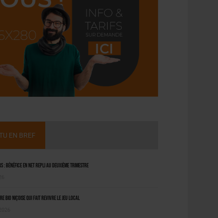
CTU EN BREF
 : bénéfice en net repli au deuxième trimestre
26
ère bio niçoise qui fait revivre le jeu local
 2026