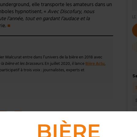
 underground, elle transporte les amateurs dans un
ymboles hypnotisent. «
Avec Discofury, nous
te l’année, tout en gardant l’audace et la
rie.
■
vier Malcurat entre dans l’univers de la bière en 2018 avec
la bière et les brasseurs
. En juillet 2020, il lance
Bière Actu
,
rticipatif à trois voix : journalistes, experts et
mmentez l’info brassicole.