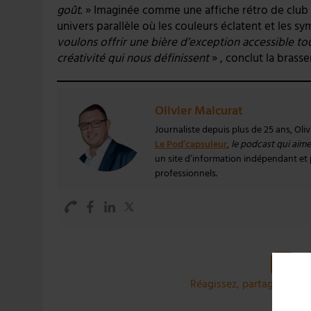
goût
. » Imaginée comme une affiche rétro de club
univers parallèle où les couleurs éclatent et les s
voulons offrir une bière d’exception accessible tou
créativité qui nous définissent
» , conclut la brasse
Olivier Malcurat
Journaliste depuis plus de 25 ans, Oli
Le Pod’capsuleur
,
le podcast qui aime 
un site d’information indépendant et pa
professionnels.
Réagissez, partagez et co