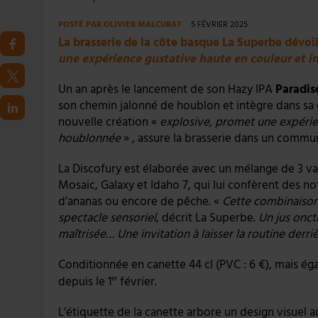
POSTÉ PAR
OLIVIER MALCURAT
5 FÉVRIER 2025
La brasserie de la côte basque La Superbe dévoi
une expérience gustative haute en couleur et
Un an après le lancement de son Hazy IPA
Paradis
son chemin jalonné de houblon et intègre dans 
nouvelle création «
explosive, promet une expérie
houblonnée
» , assure la brasserie dans un commu
La Discofury est élaborée avec un mélange de 3 va
Mosaic, Galaxy et Idaho 7, qui lui confèrent des not
d’ananas ou encore de pêche. «
Cette combinaison
spectacle sensoriel
, décrit La Superbe.
Un jus onct
maîtrisée… Une invitation à laisser la routine derri
Conditionnée en canette 44 cl (PVC : 6 €), mais éga
depuis le 1
février.
er
L’étiquette de la canette arbore un design visuel 