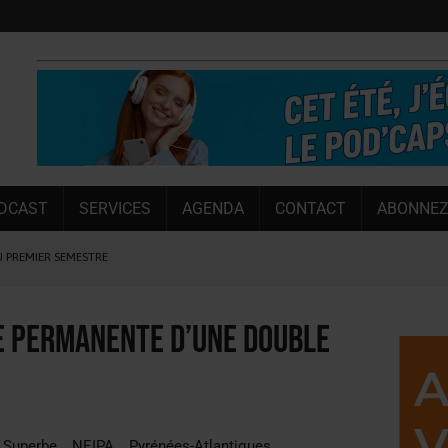
DCAST
SERVICES
AGENDA
CONTACT
ABONNEZ
U PREMIER SEMESTRE
 CAPACITÉ DE 50 %
E L’ÉTÉ
e permanente d’une double
NT LE MARCHÉ [ÉTUDE]
NY MARTIN
, PIONNIÈRE EN ILLE-ET-VILAINE
 Superbe
NEIPA
Pyrénées-Atlantiques