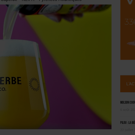
SUIVIE PAR LES NO/LOW [ÉTUDE]
OUGIE
L'A
Molson Coors
6 août 20
Pilou : la bi
22 juillet