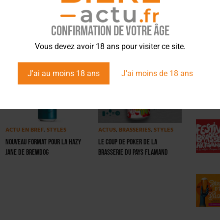
Article suivant
Confirmation de votre âge
ÉVÉ
Vous devez avoir 18 ans pour visiter ce site.
J'ai au moins 18 ans
J'ai moins de 18 ans
ACTU EN BREF
,
STYLES
ACTUS
,
BRASSERIES
,
STYLES
Nouveau format pour la Hazy
Le coup de poker de la
Jane de BrewDog
Brasserie du Pays Flamand