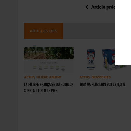
Article précédent
ARTICLES LIÉS
ACTUS
,
FILIÈRE AMONT
ACTUS
,
BRASSERIES
La filière française du houblon
1664 va plus loin sur le 0,0 %
s’installe sur le Web