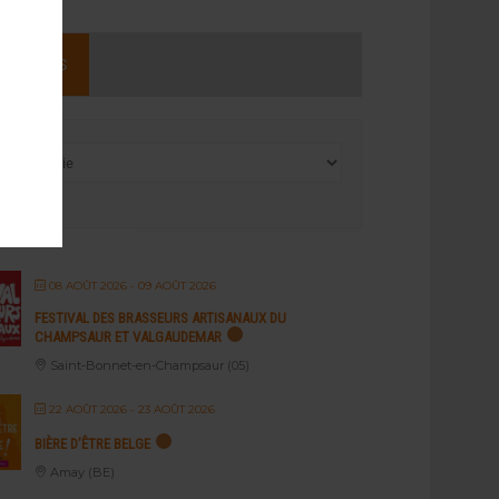
NEMENTS
08 AOÛT 2026
- 09 AOÛT 2026
FESTIVAL DES BRASSEURS ARTISANAUX DU
CHAMPSAUR ET VALGAUDEMAR
Saint-Bonnet-en-Champsaur (05)
22 AOÛT 2026
- 23 AOÛT 2026
BIÈRE D’ÊTRE BELGE
Amay (BE)