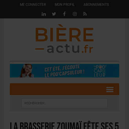
ME CONNECTER
MON PROFIL
ABONNEMENTS
La brasserie Zoumaï fête ses 5