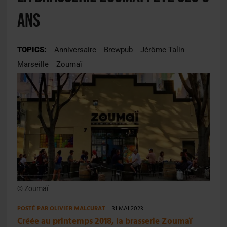
ans
TOPICS:
Anniversaire
Brewpub
Jérôme Talin
Marseille
Zoumaï
© Zoumaï
POSTÉ PAR
OLIVIER MALCURAT
31 MAI 2023
Créée au printemps 2018, la brasserie Zoumaï