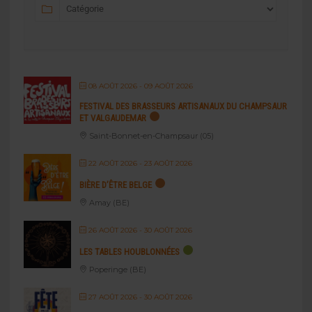
08 AOÛT 2026
- 09 AOÛT 2026
FESTIVAL DES BRASSEURS ARTISANAUX DU CHAMPSAUR
ET VALGAUDEMAR
Saint-Bonnet-en-Champsaur (05)
22 AOÛT 2026
- 23 AOÛT 2026
BIÈRE D’ÊTRE BELGE
Amay (BE)
26 AOÛT 2026
- 30 AOÛT 2026
LES TABLES HOUBLONNÉES
Poperinge (BE)
27 AOÛT 2026
- 30 AOÛT 2026