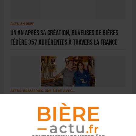
ACTU EN BREF
Un an après sa création, Buveuses de Bières
fédère 357 adhérentes à travers la France
ACTUS
,
BRASSERIES
,
UNE BIÈRE AVEC...
Pietra, 30 ans d’une bière devenue symbole de
la Corse