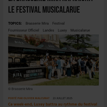
le festival Musicalarue
TOPICS:
Brasserie Mira
Festival
Fournisseur Officiel
Landes
Luxey
Musicalarue
© Brasserie Mira
POSTÉ PAR
OLIVIER MALCURAT
23 JUILLET 2025
Ce week-end, Luxey battra au rythme du festival