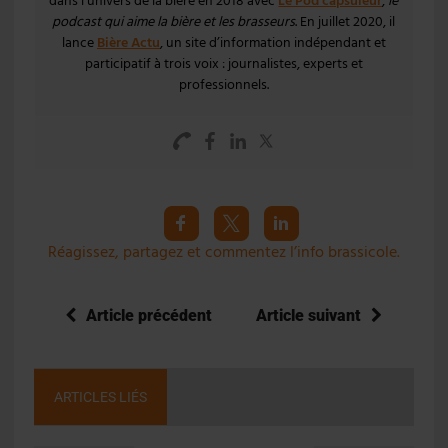
dans l’univers de la bière en 2018 avec
Le Pod’capsuleur
,
le
podcast qui aime la bière et les brasseurs
. En juillet 2020, il
lance
Bière Actu
, un site d’information indépendant et
participatif à trois voix : journalistes, experts et
professionnels.
Réagissez, partagez et commentez l’info brassicole.
Article précédent
Article suivant
ARTICLES LIÉS