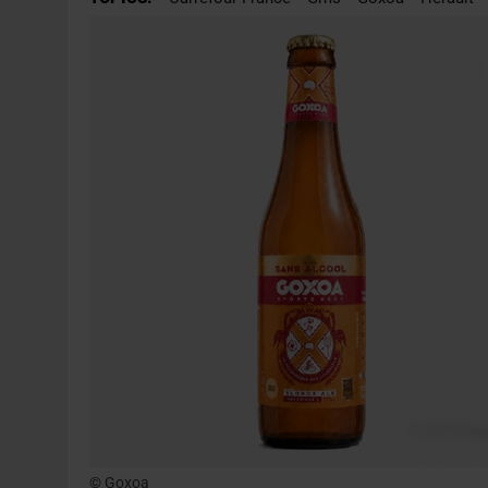
5 AOÛT 2026
|
HEINEKEN A SUPPRIMÉ 3 000 POSTES AU PREMIER
5 AOÛT 2026
|
ISÈRE : LA BRASSERIE DU DAUPHINÉ AUGMENTE SA
© Goxoa