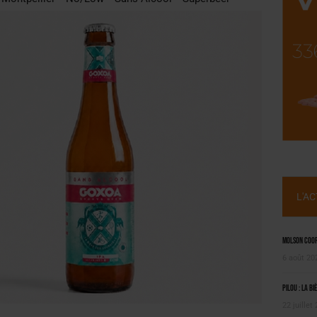
 SEMESTRE
 CAPACITÉ DE 50 %
L'A
Molson Coors
6 août 20
Pilou : la bi
22 juillet