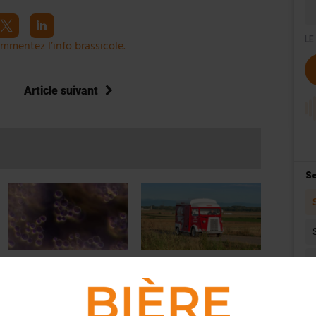
mmentez l’info brassicole.
Article suivant
ACTUS
,
CULTURE
ACTUS
,
BRASSERIES
PODCAST – La levure SafeBrew
Kronenbourg fait un premier
LA-01 pour la fabrication de
chèque pour soutenir les cafés
bière sans alcool
en milieu rural