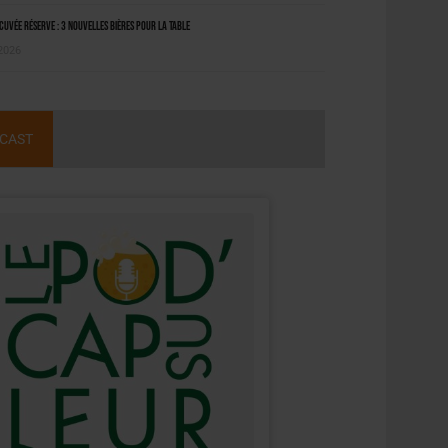
uvée Réserve : 3 nouvelles bières pour la table
 2026
CAST