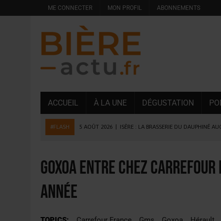
ME CONNECTER
MON PROFIL
ABONNEMENTS
ACCUEIL
À LA UNE
DÉGUSTATION
PO
#FLASH
4 AOÛT 2026
|
DESPERADOS AVENIDA : 3 INNOVATIONS
4 AOÛT 2026
|
LA GÉNÉRATION Z ET LA MODÉRATION RÉINVENTE
3 AOÛT 2026
|
CONSOMMATION : LA VISION DU GROUPE ANTHO
Goxoa entre chez Carrefour e
31 JUILLET 2026
|
PODCAST – BRASSERIE SAINTE COLOMBE, 30 ANS
année
31 JUILLET 2026
|
JUIN EN CHR : LA BIÈRE RESTE EN TÊTE, POUR
6 AOÛT 2026
|
SAVERNE : LA FÊTE DE LA BIÈRE SOUFFLE SA 15E B
TOPICS:
Carrefour France
Gms
Goxoa
Hérault