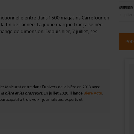
Grimbergen C
21 juillet
nctionnelle entre dans 1 500 magasins Carrefour en
 la fin de l’année. La jeune marque française née
hange de dimension. Depuis hier, 7 juillet, ses
POD
vier Malcurat entre dans l’univers de la bière en 2018 avec
la bière et les brasseurs
. En juillet 2020, il lance
Bière Actu
,
rticipatif à trois voix : journalistes, experts et