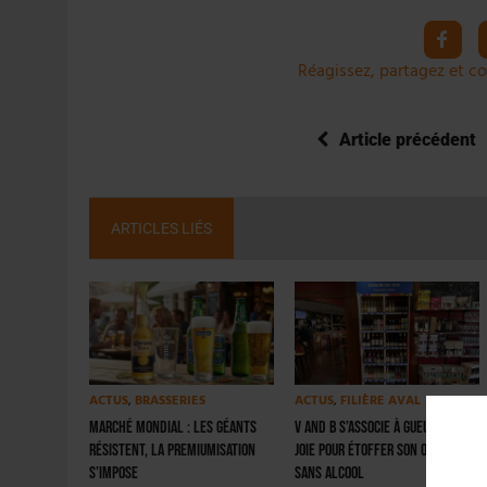
Réagissez, partagez et co
Article précédent
ARTICLES LIÉS
ACTUS
,
BRASSERIES
ACTUS
,
FILIÈRE AVAL
Marché mondial : les géants
V and B s’associe à Gueule de
résistent, la premiumisation
Joie pour étoffer son offre
s’impose
sans alcool