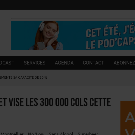
DCAST
SERVICES
AGENDA
CONTACT
ABONNEZ
 LATINES DE L’ÉTÉ
NT LE MARCHÉ [ÉTUDE]
NY MARTIN
t vise les 300 000 cols cette
, PIONNIÈRE EN ILLE-ET-VILAINE
SUIVIE PAR LES NO/LOW [ÉTUDE]
OUGIE
Montpellier
No/Low
Sans Alcool
Superbeer