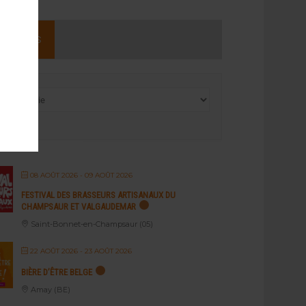
NEMENTS
08 AOÛT 2026
- 09 AOÛT 2026
FESTIVAL DES BRASSEURS ARTISANAUX DU
CHAMPSAUR ET VALGAUDEMAR
Saint-Bonnet-en-Champsaur (05)
22 AOÛT 2026
- 23 AOÛT 2026
BIÈRE D’ÊTRE BELGE
Amay (BE)