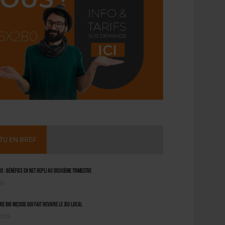
CTU EN BREF
 : bénéfice en net repli au deuxième trimestre
26
ère bio niçoise qui fait revivre le jeu local
 2026