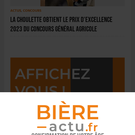
ACTUS
,
CONCOURS
La Choulette obtient le Prix d’Excellence
2023 du Concours général agricole