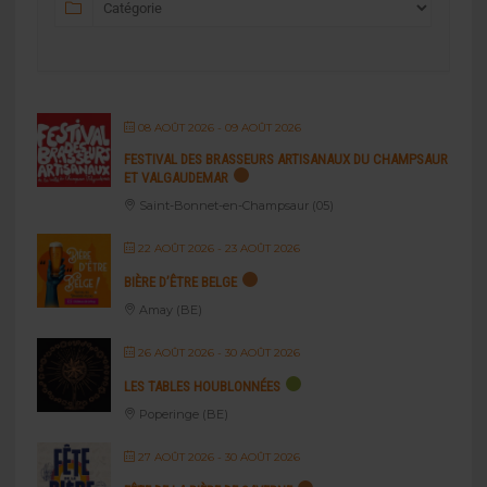
08 AOÛT 2026
- 09 AOÛT 2026
FESTIVAL DES BRASSEURS ARTISANAUX DU CHAMPSAUR
ET VALGAUDEMAR
Saint-Bonnet-en-Champsaur (05)
22 AOÛT 2026
- 23 AOÛT 2026
BIÈRE D’ÊTRE BELGE
Amay (BE)
26 AOÛT 2026
- 30 AOÛT 2026
LES TABLES HOUBLONNÉES
Poperinge (BE)
27 AOÛT 2026
- 30 AOÛT 2026