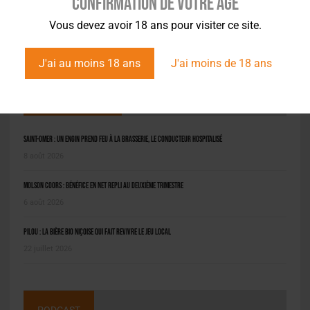
Confirmation de votre âge
Vous devez avoir 18 ans pour visiter ce site.
J'ai au moins 18 ans
J'ai moins de 18 ans
L'ACTU EN BREF
Saint-Omer : un engin prend feu à la brasserie, le conducteur hospitalisé
8 août 2026
Molson Coors : bénéfice en net repli au deuxième trimestre
6 août 2026
Pilou : la bière bio niçoise qui fait revivre le jeu local
22 juillet 2026