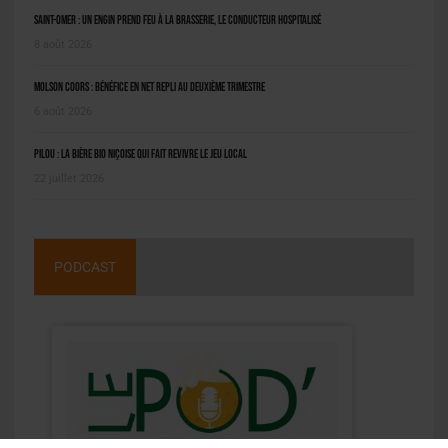
Saint-Omer : un engin prend feu à la brasserie, le conducteur hospitalisé
8 août 2026
Molson Coors : bénéfice en net repli au deuxième trimestre
6 août 2026
Pilou : la bière bio niçoise qui fait revivre le jeu local
22 juillet 2026
PODCAST