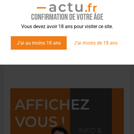
Confirmation de votre âge
Vous devez avoir 18 ans pour visiter ce site.
ACTUS
,
CONCOURS
J'ai au moins 18 ans
J'ai moins de 18 ans
Boon obtient pour la 3e fois le titre de
« meilleure gueuze du monde »