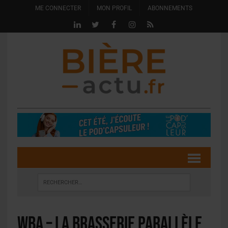
ME CONNECTER
MON PROFIL
ABONNEMENTS
WBA – La Brasserie Parallèle