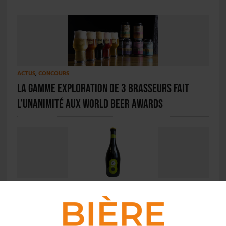
ACTUS
,
CONCOURS
La gamme Exploration de 3 Brasseurs fait
l’unanimité aux World Beer Awards
ACTU EN BREF
,
STYLES
La jeune Brasserie des Lys médaillée d’or à
Lyon