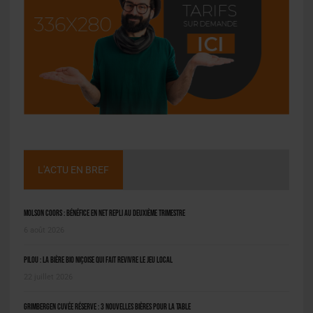
L'ACTU EN BREF
Molson Coors : bénéfice en net repli au deuxième trimestre
6 août 2026
Pilou : la bière bio niçoise qui fait revivre le jeu local
22 juillet 2026
Grimbergen Cuvée Réserve : 3 nouvelles bières pour la table