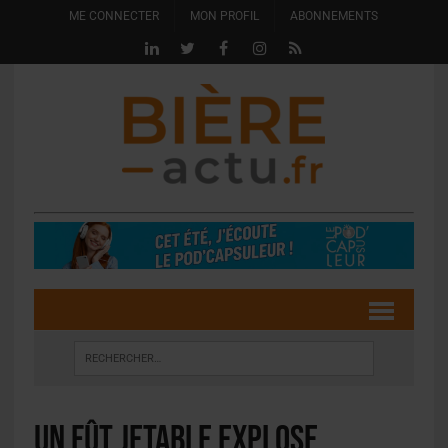
ME CONNECTER
MON PROFIL
ABONNEMENTS
Un fût jetable explose