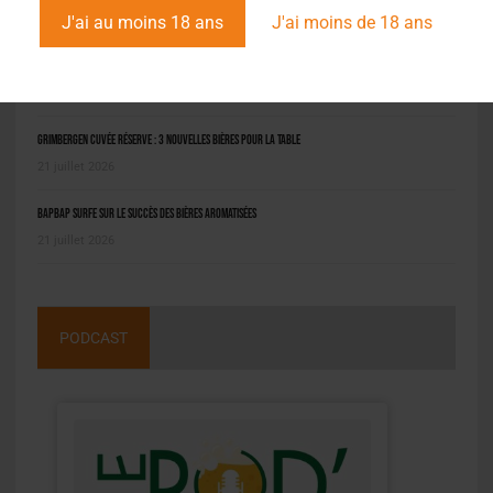
J'ai au moins 18 ans
J'ai moins de 18 ans
Pilou : la bière bio niçoise qui fait revivre le jeu local
22 juillet 2026
Grimbergen Cuvée Réserve : 3 nouvelles bières pour la table
21 juillet 2026
BAPBAP surfe sur le succès des bières aromatisées
21 juillet 2026
PODCAST