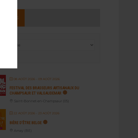
NEMENTS
08 AOÛT 2026
- 09 AOÛT 2026
FESTIVAL DES BRASSEURS ARTISANAUX DU
CHAMPSAUR ET VALGAUDEMAR
Saint-Bonnet-en-Champsaur (05)
22 AOÛT 2026
- 23 AOÛT 2026
BIÈRE D’ÊTRE BELGE
Amay (BE)