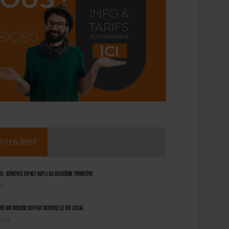
CTU EN BREF
 : bénéfice en net repli au deuxième trimestre
26
ère bio niçoise qui fait revivre le jeu local
 2026