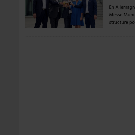
31 JUILLET 2026
|
JUIN EN CHR : LA BIÈRE RESTE EN TÊTE, POUR
En Allemagn
6 AOÛT 2026
|
SAVERNE : LA FÊTE DE LA BIÈRE SOUFFLE SA 15E B
Messe Munic
structure po