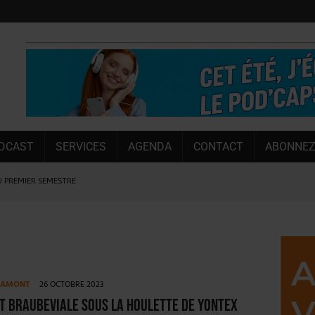
DCAST
SERVICES
AGENDA
CONTACT
ABONNEZ
U PREMIER SEMESTRE
 CAPACITÉ DE 50 %
E L’ÉTÉ
NT LE MARCHÉ [ÉTUDE]
NY MARTIN
E AMONT
26 OCTOBRE 2023
, PIONNIÈRE EN ILLE-ET-VILAINE
t BrauBeviale sous la houlette de Yontex