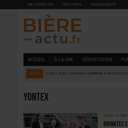
ME CONNECTER
MON PROFIL
ABONNEMENTS
ACCUEIL
À LA UNE
DÉGUSTATION
PO
#FLASH
5 AOÛT 2026
|
HEINEKEN A SUPPRIMÉ 3 000 POSTES A
5 AOÛT 2026
|
ISÈRE : LA BRASSERIE DU DAUPHINÉ AUGMENTE SA
4 AOÛT 2026
|
DESPERADOS AVENIDA : 3 INNOVATIONS LATINES D
Yontex
4 AOÛT 2026
|
LA GÉNÉRATION Z ET LA MODÉRATION RÉINVENTE
3 AOÛT 2026
|
CONSOMMATION : LA VISION DU GROUPE ANTHO
ACTUS
,
FILIÈR
31 JUILLET 2026
|
PODCAST – BRASSERIE SAINTE COLOMBE, 30 ANS
Drinktec e