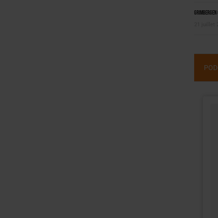
Grimbergen C
21 juillet
POD