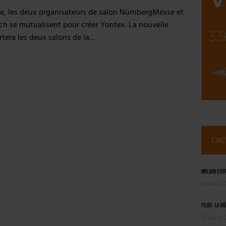
SUIVIE PAR LES NO/LOW [ÉTUDE]
e, les deux organisateurs de salon NürnbergMesse et
OUGIE
h se mutualisent pour créer Yontex. La nouvelle
rtera les deux salons de la…
L'A
Molson Coors
6 août 20
Pilou : la bi
22 juillet