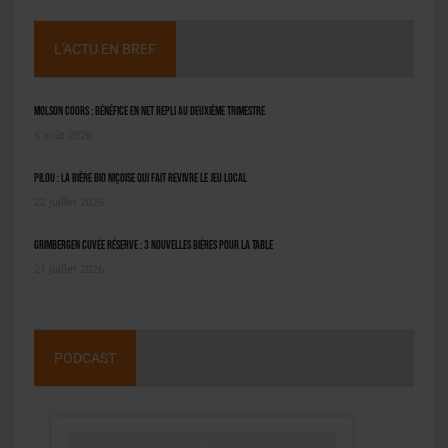
L'ACTU EN BREF
Molson Coors : bénéfice en net repli au deuxième trimestre
6 août 2026
Pilou : la bière bio niçoise qui fait revivre le jeu local
22 juillet 2026
Grimbergen Cuvée Réserve : 3 nouvelles bières pour la table
21 juillet 2026
PODCAST