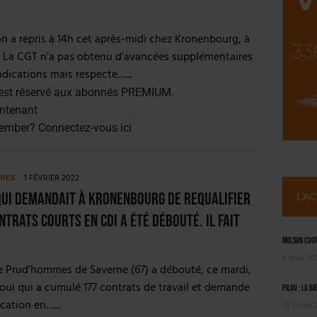
NT LE MARCHÉ [ÉTUDE]
2025
n a repris à 14h cet après-midi chez Kronenbourg, à
. La CGT n’a pas obtenu d’avancées supplémentaires
ndications mais respecte…...
est réservé aux abonnés PREMIUM.
ntenant
member?
Connectez-vous ici
RIES
1 FÉVRIER 2022
qui demandait à Kronenbourg de requalifier
L'A
ntrats courts en CDI a été débouté. Il fait
Molson Coors
6 août 20
e Prud’hommes de Saverne (67) a débouté, ce mardi,
ui qui a cumulé 177 contrats de travail et demande
Pilou : la bi
ication en…...
22 juillet