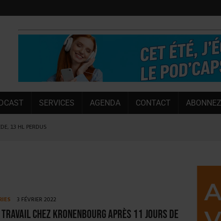
DCAST
SERVICES
AGENDA
CONTACT
ABONNEZ
ÈDE, 13 HL PERDUS
 LA CHIMAY BLEUE
OUGIE
 SEMESTRE
 CAPACITÉ DE 50 %
RIES
3 FÉVRIER 2022
E L’ÉTÉ
 travail chez Kronenbourg après 11 jours de