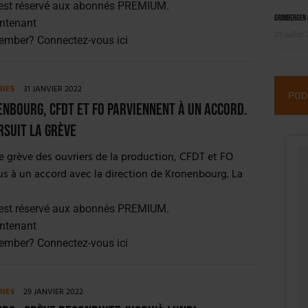
est réservé aux abonnés PREMIUM.
Grimbergen C
ntenant
21 juillet
member?
Connectez-vous ici
RIES
31 JANVIER 2022
POD
nbourg, CFDT et FO parviennent à un accord.
rsuit la grève
e grève des ouvriers de la production, CFDT et FO
s à un accord avec la direction de Kronenbourg. La
est réservé aux abonnés PREMIUM.
ntenant
member?
Connectez-vous ici
RIES
29 JANVIER 2022