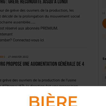
g : grève reconduite jusqu’à lundi
jour de grève des ouvriers de la production, les
nt décidé de la prolongation du mouvement social
rochaine assemblée…...
est réservé aux abonnés PREMIUM.
ntenant
member?
Connectez-vous ici
RIES
27 JANVIER 2022
rg propose une augmentation générale de 4
e grève des ouvriers de la production de l’usine
d’Obernai (67), la direction fait une proposition
on générale. Les grévistes attendaient…...
est réservé aux abonnés PREMIUM.
ntenant