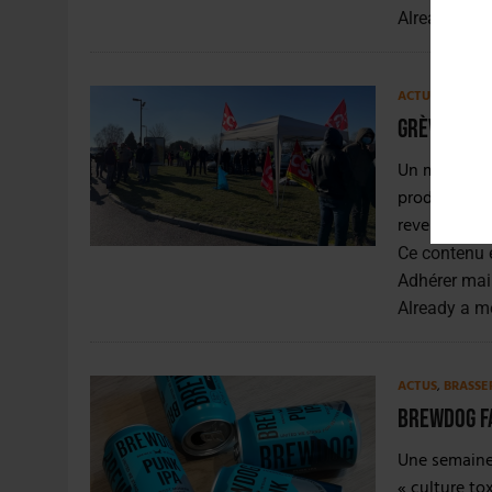
Already a 
ACTUS
,
BRASSE
Grève à la
Un mouvement
production d
revendication
Ce contenu 
Adhérer mai
Already a 
ACTUS
,
BRASSE
BrewDog f
Une semaine 
« culture to