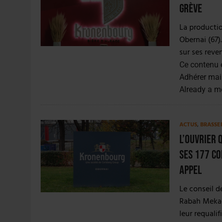
4 AOÛT 2026
|
LA GÉNÉRATION Z ET LA MODÉRATION RÉINVENTE
grève
7 AOÛT 2026
|
LES EXPORTATIONS DE L’UE CHUTENT DE 11 % EN 
La productio
Obernai (67)
sur ses reve
Ce contenu 
Adhérer mai
Already a 
ACTUS
,
BRASSE
L’ouvrier 
ses 177 co
appel
Le conseil d
Rabah Mekao
leur requalif