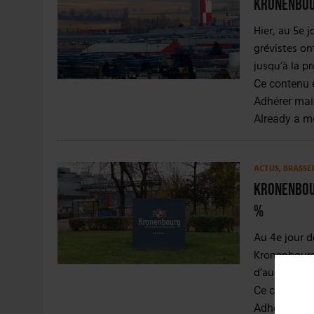
Kronenbour
Hier, au 5e 
grévistes o
jusqu’à la p
Ce contenu 
Adhérer mai
Already a 
ACTUS
,
BRASSE
Kronenbou
%
Au 4e jour d
Kronenbourg 
d’augmentati
Ce contenu 
Adhérer mai