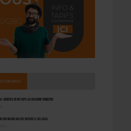
CTU EN BREF
 : bénéfice en net repli au deuxième trimestre
26
ère bio niçoise qui fait revivre le jeu local
 2026