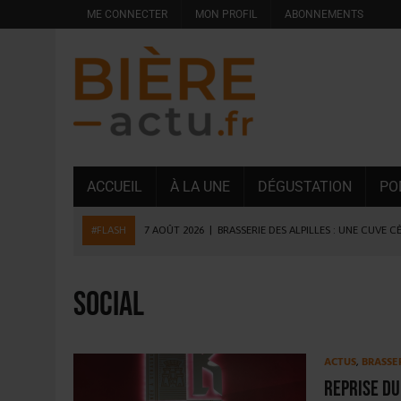
ME CONNECTER
MON PROFIL
ABONNEMENTS
ACCUEIL
À LA UNE
DÉGUSTATION
PO
#FLASH
7 AOÛT 2026
|
BRASSERIE DES ALPILLES : UNE CUVE C
7 AOÛT 2026
|
LA GRANDE RÉSERVE 2026 CÉLÈBRE LES 70 ANS DE
6 AOÛT 2026
|
SAVERNE : LA FÊTE DE LA BIÈRE SOUFFLE SA 15E B
social
5 AOÛT 2026
|
HEINEKEN A SUPPRIMÉ 3 000 POSTES AU PREMIER
5 AOÛT 2026
|
ISÈRE : LA BRASSERIE DU DAUPHINÉ AUGMENTE SA
ACTUS
,
BRASSE
4 AOÛT 2026
|
DESPERADOS AVENIDA : 3 INNOVATIONS LATINES D
Reprise du