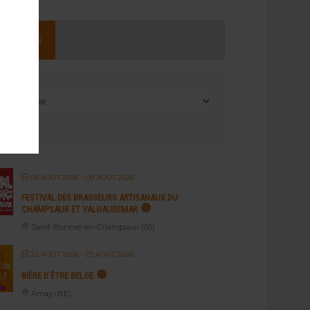
NEMENTS
08 AOÛT 2026
- 09 AOÛT 2026
FESTIVAL DES BRASSEURS ARTISANAUX DU
CHAMPSAUR ET VALGAUDEMAR
Saint-Bonnet-en-Champsaur (05)
22 AOÛT 2026
- 23 AOÛT 2026
BIÈRE D’ÊTRE BELGE
Amay (BE)