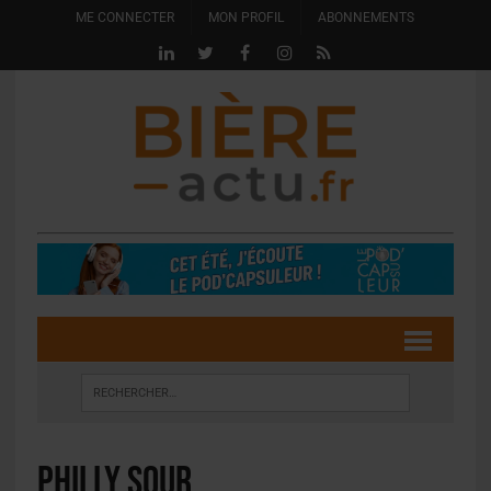
ME CONNECTER
MON PROFIL
ABONNEMENTS
philly sour