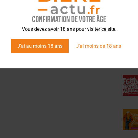
e de la 2e édition du festival Nantes sous pression,
au 8 novembre, les organisateurs proposent un
 brassage…
Confirmation de votre âge
ÉVÉ
Vous devez avoir 18 ans pour visiter ce site.
J'ai au moins 18 ans
J'ai moins de 18 ans