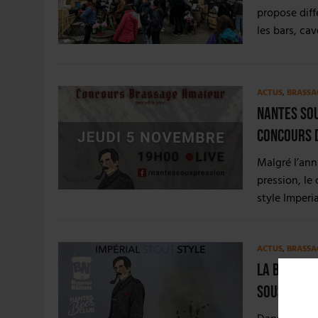
propose dif
les bars, ca
ACTUS
,
BRASSA
Nantes sou
concours 
Malgré l’ann
pression, le
style Imperi
ACTUS
,
BRASSA
La bière n
sous pres