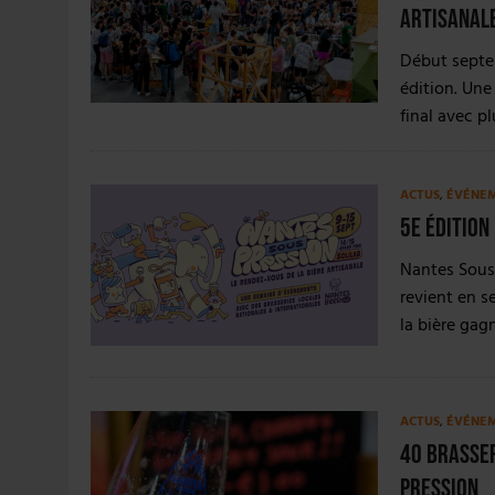
31 JUILLET 2026
|
JUIN EN CHR : LA BIÈRE RESTE EN TÊTE, POUR
artisanal
6 AOÛT 2026
|
SAVERNE : LA FÊTE DE LA BIÈRE SOUFFLE SA 15E B
Début septem
édition. Une
final avec p
ACTUS
,
ÉVÉNE
5e édition
Nantes Sous P
revient en s
la bière ga
ACTUS
,
ÉVÉNE
40 brasser
Pression