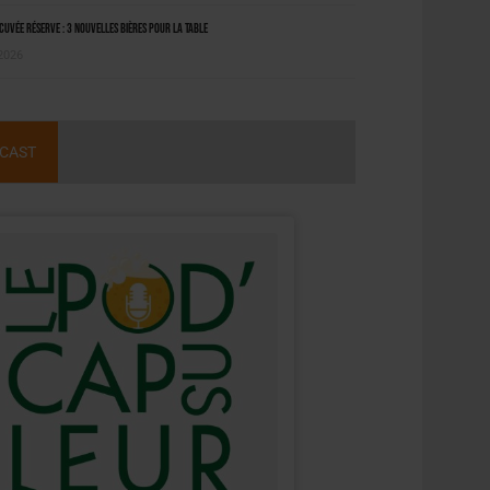
uvée Réserve : 3 nouvelles bières pour la table
 2026
CAST