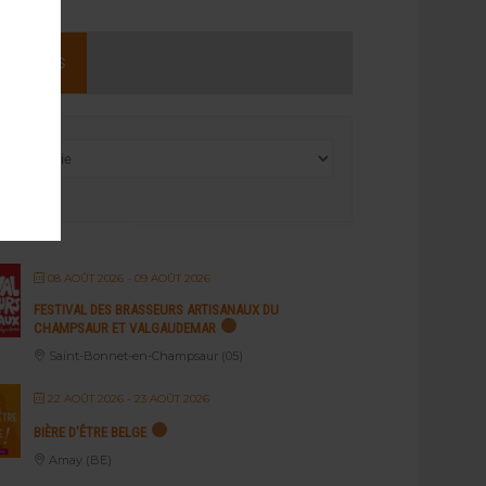
NEMENTS
08 AOÛT 2026
- 09 AOÛT 2026
FESTIVAL DES BRASSEURS ARTISANAUX DU
CHAMPSAUR ET VALGAUDEMAR
Saint-Bonnet-en-Champsaur (05)
22 AOÛT 2026
- 23 AOÛT 2026
BIÈRE D’ÊTRE BELGE
Amay (BE)