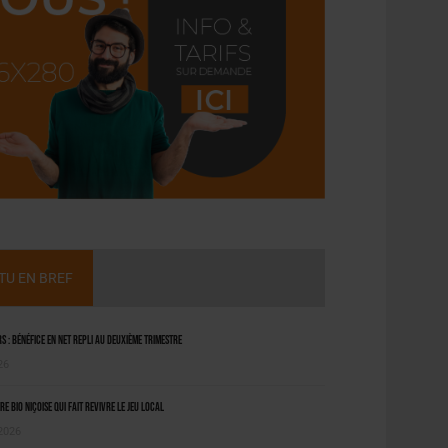
CTU EN BREF
 : bénéfice en net repli au deuxième trimestre
26
ère bio niçoise qui fait revivre le jeu local
 2026