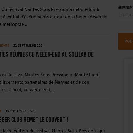
Grimbergen C
n du festival Nantes Sous Pression a débuté lundi
21 juillet
e éventail d’événements autour de la bière artisanale
la métropole…
POD
MENTS
22 SEPTEMBRE 2021
ies réunies ce weeek-end au Solilab de
n du festival Nantes Sous Pression a débuté lundi
blissements partenaires de Nantes et de son
n. Le final, ce week-end,…
E
16 SEPTEMBRE 2021
Beer Club remet le couvert !
e la 2e édition du festival Nantes Sous Pression, qui