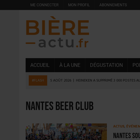
ME CONNECTER
MON PROFIL
ABONNEMENTS
ACCUEIL
À LA UNE
DÉGUSTATION
PO
#FLASH
5 AOÛT 2026
|
HEINEKEN A SUPPRIMÉ 3 000 POSTES A
5 AOÛT 2026
|
ISÈRE : LA BRASSERIE DU DAUPHINÉ AUGMENTE SA
4 AOÛT 2026
|
DESPERADOS AVENIDA : 3 INNOVATIONS LATINES D
nantes beer club
4 AOÛT 2026
|
LA GÉNÉRATION Z ET LA MODÉRATION RÉINVENTE
3 AOÛT 2026
|
CONSOMMATION : LA VISION DU GROUPE ANTHO
ACTUS
,
ÉVÉNE
31 JUILLET 2026
|
PODCAST – BRASSERIE SAINTE COLOMBE, 30 ANS
Nantes Sou