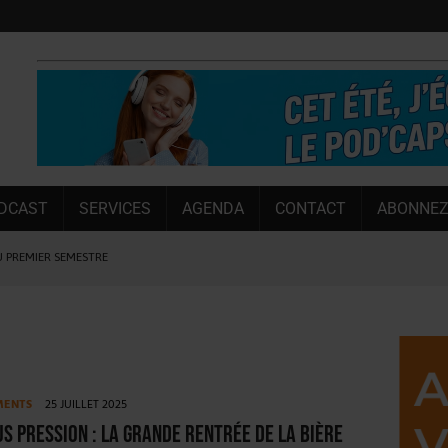
DCAST
SERVICES
AGENDA
CONTACT
ABONNEZ
U PREMIER SEMESTRE
 CAPACITÉ DE 50 %
E L’ÉTÉ
NT LE MARCHÉ [ÉTUDE]
NY MARTIN
MENTS
25 JUILLET 2025
, PIONNIÈRE EN ILLE-ET-VILAINE
s Pression : la grande rentrée de la bière