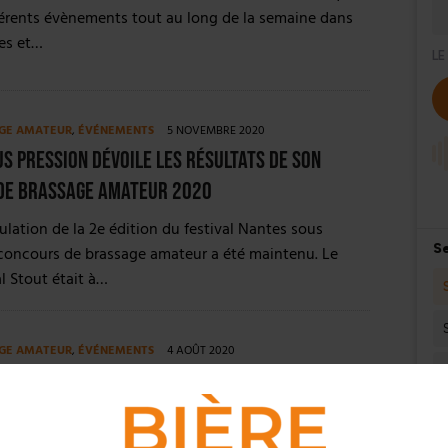
férents évènements tout au long de la semaine dans
ves et…
GE AMATEUR
,
ÉVÉNEMENTS
5 NOVEMBRE 2020
s pression dévoile les résultats de son
de brassage amateur 2020
ulation de la 2e édition du festival Nantes sous
 concours de brassage amateur a été maintenu. Le
al Stout était à…
GE AMATEUR
,
ÉVÉNEMENTS
4 AOÛT 2020
oire à l’honneur du Brassam 20 de Nantes
sion