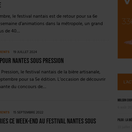
SUIVIE PAR LES NO/LOW [ÉTUDE]
e
OUGIE
bre, le festival nantais est de retour pour sa 6e
 semaine d’animations dans la métropole, un grand
lus de 40…
MENTS
19 JUILLET 2024
 pour Nantes Sous Pression
ression, le festival nantais de la bière artisanale,
eptembre pour sa 5e édition. L’occasion de découvrir
L'A
gnante du concours de…
Molson Coors
6 août 20
MENTS
15 SEPTEMBRE 2022
ies ce week-end au festival Nantes Sous
Pilou : la bi
22 juillet