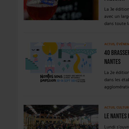
La 3e éditio
avec un larg
dans toute 
ACTUS
,
ÉVÉNE
40 brasser
Nantes
La 2e éditio
dans les éta
agglomératio
ACTUS
,
CULTUR
Le Nantes 
Lundi s’ouvr