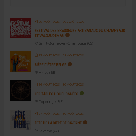
08 AOÛT 2026
- 09 AOÛT 2026
FESTIVAL DES BRASSEURS ARTISANAUX DU CHAMPSAUR
ET VALGAUDEMAR
Saint-Bonnet-en-Champsaur (05)
22 AOÛT 2026
- 23 AOÛT 2026
BIÈRE D’ÊTRE BELGE
Amay (BE)
26 AOÛT 2026
- 30 AOÛT 2026
LES TABLES HOUBLONNÉES
Poperinge (BE)
27 AOÛT 2026
- 30 AOÛT 2026
FÊTE DE LA BIÈRE DE SAVERNE
Saverne (67)