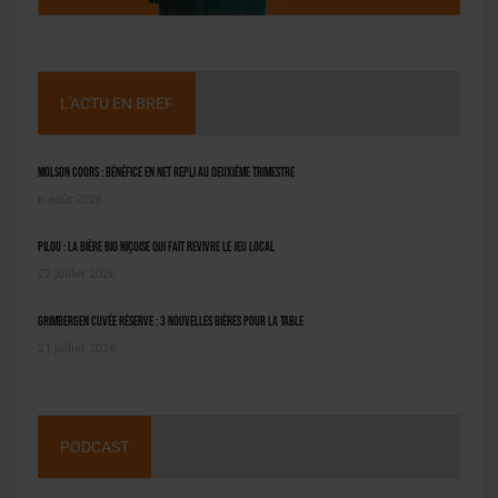
L'ACTU EN BREF
Molson Coors : bénéfice en net repli au deuxième trimestre
6 août 2026
Pilou : la bière bio niçoise qui fait revivre le jeu local
22 juillet 2026
Grimbergen Cuvée Réserve : 3 nouvelles bières pour la table
21 juillet 2026
PODCAST