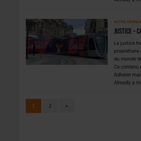
ACTUS
,
LÉGISL
Justice – 
La justice f
propriétaire
du monde de f
Ce contenu 
Adhérer mai
Already a 
1
2
»