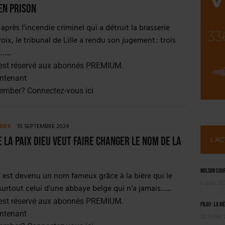
, PIONNIÈRE EN ILLE-ET-VILAINE
en prison
 LA CHIMAY BLEUE
après l’incendie criminel qui a détruit la brasserie
ix, le tribunal de Lille a rendu son jugement : trois
...
est réservé aux abonnés PREMIUM.
ntenant
member?
Connectez-vous ici
RIES
10 SEPTEMBRE 2024
e la Paix Dieu veut faire changer le nom de la
L'A
Molson Coors
u’ est devenu un nom fameux grâce à la bière qui le
6 août 20
 surtout celui d’une abbaye belge qui n’a jamais…...
est réservé aux abonnés PREMIUM.
Pilou : la bi
ntenant
22 juillet