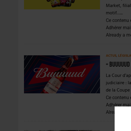
Market, fili
motif…...
Ce contenu 
Adhérer mai
Already a 
ACTUS
,
LÉGISL
« Buuuuud 
La Cour d’ap
judiciaire :
de la Coupe 
Ce contenu 
Adhérer mai
Already a 