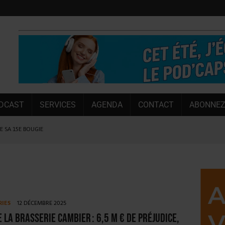
DCAST
SERVICES
AGENDA
CONTACT
ABONNEZ
LE SA 15E BOUGIE
 SEMESTRE
 CAPACITÉ DE 50 %
E L’ÉTÉ
NT LE MARCHÉ [ÉTUDE]
RIES
12 DÉCEMBRE 2025
NY MARTIN
e la brasserie Cambier : 6,5 M € de préjudice,