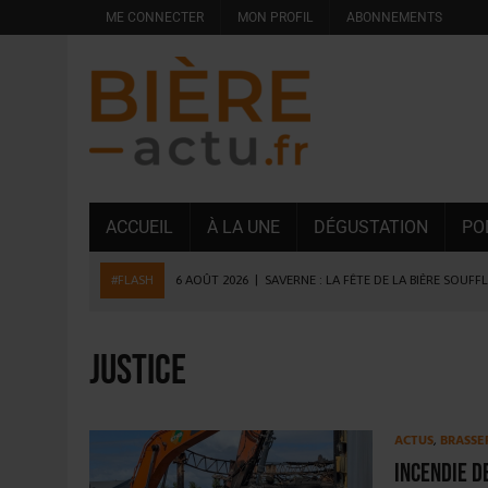
ME CONNECTER
MON PROFIL
ABONNEMENTS
ACCUEIL
À LA UNE
DÉGUSTATION
PO
#FLASH
6 AOÛT 2026
|
SAVERNE : LA FÊTE DE LA BIÈRE SOUFF
5 AOÛT 2026
|
HEINEKEN A SUPPRIMÉ 3 000 POSTES AU PREMIER
5 AOÛT 2026
|
ISÈRE : LA BRASSERIE DU DAUPHINÉ AUGMENTE SA
justice
4 AOÛT 2026
|
DESPERADOS AVENIDA : 3 INNOVATIONS LATINES D
4 AOÛT 2026
|
LA GÉNÉRATION Z ET LA MODÉRATION RÉINVENTE
ACTUS
,
BRASSE
3 AOÛT 2026
|
CONSOMMATION : LA VISION DU GROUPE ANTHO
Incendie d