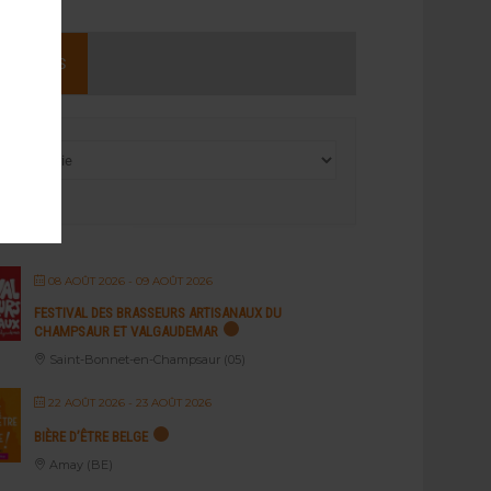
NEMENTS
08 AOÛT 2026
- 09 AOÛT 2026
FESTIVAL DES BRASSEURS ARTISANAUX DU
CHAMPSAUR ET VALGAUDEMAR
Saint-Bonnet-en-Champsaur (05)
22 AOÛT 2026
- 23 AOÛT 2026
BIÈRE D’ÊTRE BELGE
Amay (BE)