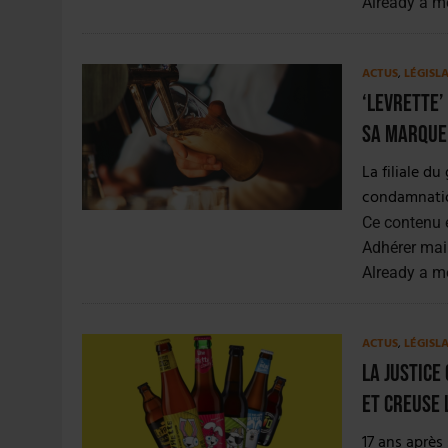
Already a 
ACTUS
,
LÉGISL
‘Levrette’
sa marque
La filiale d
condamnatio
Ce contenu 
Adhérer mai
Already a 
ACTUS
,
LÉGISL
La justice
et creuse 
17 ans après 