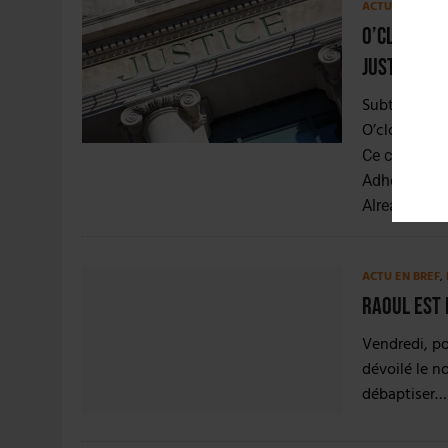
ACTUS
,
LÉGISL
O’Clock Br
justice
Subtile affa
O’clock Brew
Ce contenu 
Adhérer mai
Already a 
ACTU EN BREF
,
Raoul est 
Vendredi, po
dévoilé le n
débaptiser…