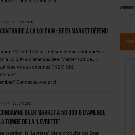
member?
Connectez-vous ici
Grimbergen C
21 juillet
ATION
29 JUIN 2024
 contraire à la loi Evin : Beer Market défend
POD
u groupe V and B n’a pas dit son dernier mot après sa
n à 50 000 € d’amende. Beer Market sort de…...
est réservé aux abonnés PREMIUM.
ntenant
member?
Connectez-vous ici
ATION
26 JUIN 2024
 condamne Beer Market à 50 000 € d’amende
la tombe de la ‘Levrette’
sa création, la ‘Levrette’, bière produite par Beer