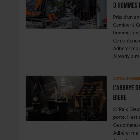
31 JUILLET 2026
|
PODCAST – BRASSERIE SAINTE COLOMBE, 30 ANS
3 hommes 
7 AOÛT 2026
|
LA GRANDE RÉSERVE 2026 CÉLÈBRE LES 70 ANS DE
Près d’un an 
Cambier à Cro
hommes ont…
Ce contenu 
Adhérer mai
Already a 
ACTUS
,
BRASSE
L’abbaye d
bière
Si ‘Paix Die
porte, il est
Ce contenu 
Adhérer mai