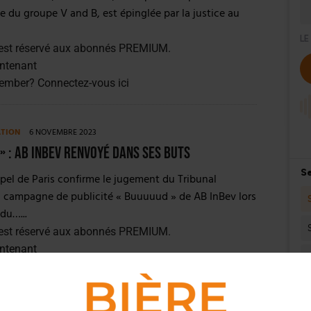
ale du groupe V and B, est épinglée par la justice au
est réservé aux abonnés PREMIUM.
ntenant
member?
Connectez-vous ici
ATION
6 NOVEMBRE 2023
» : AB InBev renvoyé dans ses buts
pel de Paris confirme le jugement du Tribunal
 la campagne de publicité « Buuuuud » de AB InBev lors
du…...
est réservé aux abonnés PREMIUM.
ntenant
member?
Connectez-vous ici