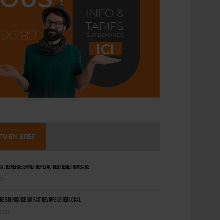
CTU EN BREF
 : bénéfice en net repli au deuxième trimestre
26
ère bio niçoise qui fait revivre le jeu local
 2026