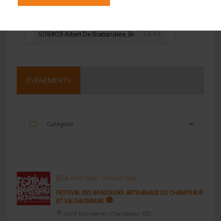
ÉVÉNEMENTS
08 AOÛT 2026
- 09 AOÛT 2026
FESTIVAL DES BRASSEURS ARTISANAUX DU CHAMPSAUR
ET VALGAUDEMAR
Saint-Bonnet-en-Champsaur (05)