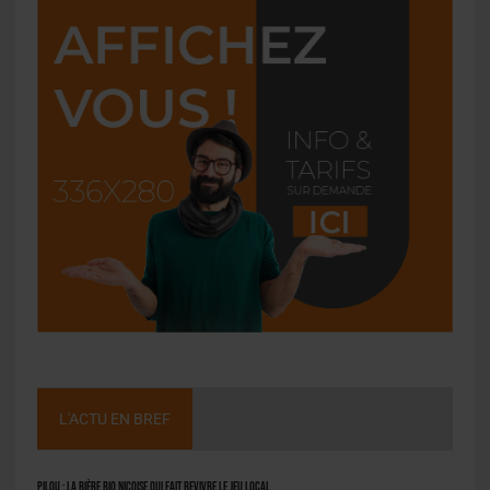
L'ACTU EN BREF
Pilou : la bière bio niçoise qui fait revivre le jeu local