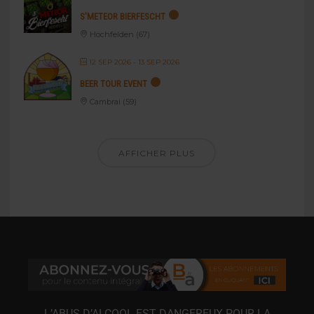
S’METEOR BIERFESCHT
Hochfelden (67)
12 SEP 2026
- 13 SEP 2026
BEER TOUR EVENT
Cambrai (59)
AFFICHER PLUS
L’ABUS D’ALCOOL EST DANGEREUX POUR LA