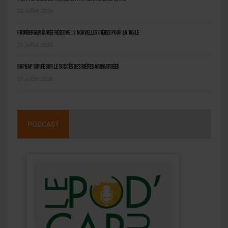
22 juillet 2026
Grimbergen Cuvée Réserve : 3 nouvelles bières pour la table
21 juillet 2026
BAPBAP surfe sur le succès des bières aromatisées
21 juillet 2026
PODCAST