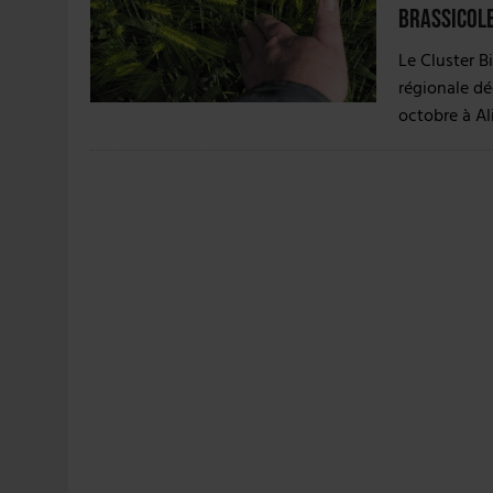
7 AOÛT 2026
|
LA GRANDE RÉSERVE 2026 CÉLÈBRE LES 70 ANS DE
brassicole
Le Cluster 
régionale déd
octobre à Al