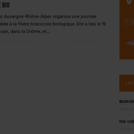
 LA CHIMAY BLEUE
 bio
Bio Auvergne-Rhône-Alpes organise une journée
iée à la filière brassicole biologique. Elle a lieu le 19
ixan, dans la Drôme, et…
L'A
Molson Coors
6 août 20
Pilou : la bi
22 juillet