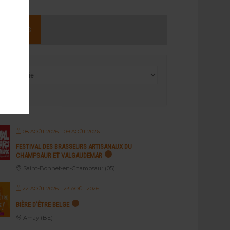
NEMENTS
08 AOÛT 2026
- 09 AOÛT 2026
FESTIVAL DES BRASSEURS ARTISANAUX DU
CHAMPSAUR ET VALGAUDEMAR
Saint-Bonnet-en-Champsaur (05)
22 AOÛT 2026
- 23 AOÛT 2026
BIÈRE D’ÊTRE BELGE
Amay (BE)