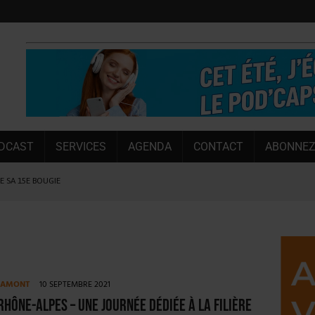
DCAST
SERVICES
AGENDA
CONTACT
ABONNEZ
LE SA 15E BOUGIE
U PREMIER SEMESTRE
 CAPACITÉ DE 50 %
E L’ÉTÉ
NT LE MARCHÉ [ÉTUDE]
NY MARTIN
E AMONT
10 SEPTEMBRE 2021
, PIONNIÈRE EN ILLE-ET-VILAINE
hône-Alpes – Une journée dédiée à la filière