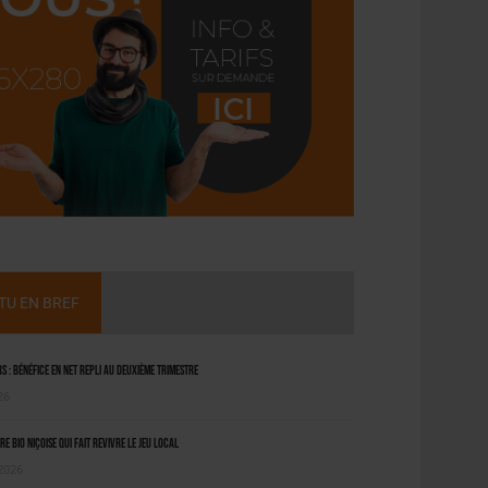
CTU EN BREF
 : bénéfice en net repli au deuxième trimestre
26
ère bio niçoise qui fait revivre le jeu local
 2026