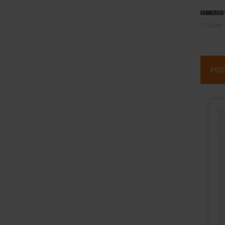
Grimbergen C
21 juillet
POD