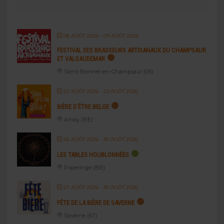
08 AOÛT 2026
- 09 AOÛT 2026
FESTIVAL DES BRASSEURS ARTISANAUX DU CHAMPSAUR
ET VALGAUDEMAR
Saint-Bonnet-en-Champsaur (05)
22 AOÛT 2026
- 23 AOÛT 2026
BIÈRE D’ÊTRE BELGE
Amay (BE)
26 AOÛT 2026
- 30 AOÛT 2026
LES TABLES HOUBLONNÉES
Poperinge (BE)
27 AOÛT 2026
- 30 AOÛT 2026
FÊTE DE LA BIÈRE DE SAVERNE
Saverne (67)