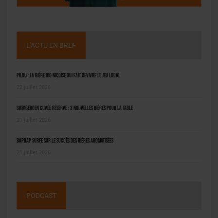
L'ACTU EN BREF
Pilou : la bière bio niçoise qui fait revivre le jeu local
22 juillet 2026
Grimbergen Cuvée Réserve : 3 nouvelles bières pour la table
21 juillet 2026
BAPBAP surfe sur le succès des bières aromatisées
21 juillet 2026
PODCAST