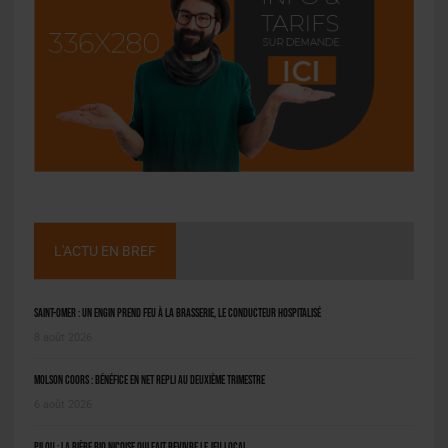
L'ACTU EN BREF
Saint-Omer : un engin prend feu à la brasserie, le conducteur hospitalisé
8 août 2026
Molson Coors : bénéfice en net repli au deuxième trimestre
6 août 2026
Pilou : la bière bio niçoise qui fait revivre le jeu local