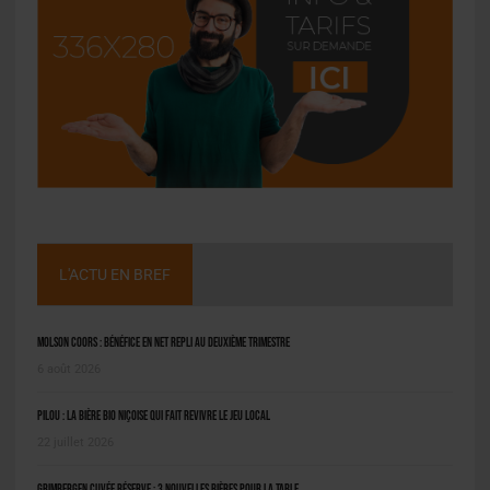
L'ACTU EN BREF
Molson Coors : bénéfice en net repli au deuxième trimestre
6 août 2026
Pilou : la bière bio niçoise qui fait revivre le jeu local
22 juillet 2026
Grimbergen Cuvée Réserve : 3 nouvelles bières pour la table