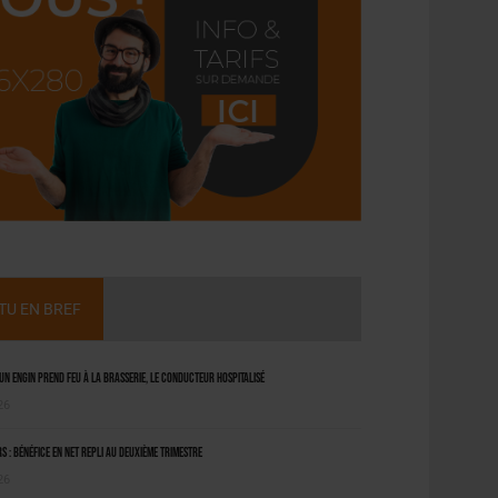
CTU EN BREF
 un engin prend feu à la brasserie, le conducteur hospitalisé
26
 : bénéfice en net repli au deuxième trimestre
26