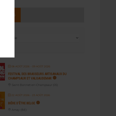
NEMENTS
08 AOÛT 2026
- 09 AOÛT 2026
FESTIVAL DES BRASSEURS ARTISANAUX DU
CHAMPSAUR ET VALGAUDEMAR
Saint-Bonnet-en-Champsaur (05)
22 AOÛT 2026
- 23 AOÛT 2026
BIÈRE D’ÊTRE BELGE
Amay (BE)