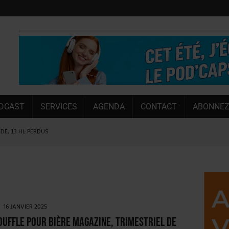
DCAST
SERVICES
AGENDA
CONTACT
ABONNEZ
ÈDE, 13 HL PERDUS
 LA CHIMAY BLEUE
OUGIE
 SEMESTRE
 CAPACITÉ DE 50 %
16 JANVIER 2025
E L’ÉTÉ
uffle pour Bière Magazine, trimestriel de