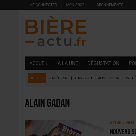
ME CONNECTER
MON PROFIL
ABONNEMENTS
ACCUEIL
À LA UNE
DÉGUSTATION
PO
#FLASH
7 AOÛT 2026
|
BRASSERIE DES ALPILLES : UNE CUVE C
7 AOÛT 2026
|
LA GRANDE RÉSERVE 2026 CÉLÈBRE LES 70 ANS DE
6 AOÛT 2026
|
SAVERNE : LA FÊTE DE LA BIÈRE SOUFFLE SA 15E B
Alain Gadan
5 AOÛT 2026
|
HEINEKEN A SUPPRIMÉ 3 000 POSTES AU PREMIER
5 AOÛT 2026
|
ISÈRE : LA BRASSERIE DU DAUPHINÉ AUGMENTE SA
ACTUS
,
LIVRES
4 AOÛT 2026
|
DESPERADOS AVENIDA : 3 INNOVATIONS LATINES D
Nouveau so