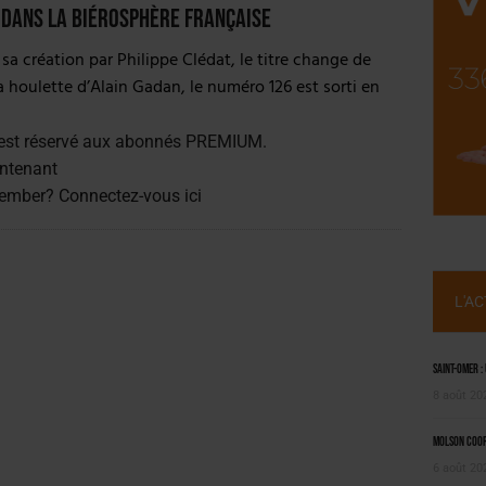
NT LE MARCHÉ [ÉTUDE]
 dans la biérosphère française
2025
 sa création par Philippe Clédat, le titre change de
a houlette d’Alain Gadan, le numéro 126 est sorti en
est réservé aux abonnés PREMIUM.
ntenant
member?
Connectez-vous ici
L'A
Saint-Omer :
8 août 20
Molson Coors
6 août 20