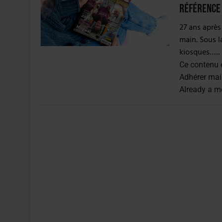
4 AOÛT 2026
|
LA GÉNÉRATION Z ET LA MODÉRATION RÉINVENTE
référence
7 AOÛT 2026
|
LES EXPORTATIONS DE L’UE CHUTENT DE 11 % EN 
27 ans après
main. Sous l
kiosques…...
Ce contenu 
Adhérer mai
Already a 