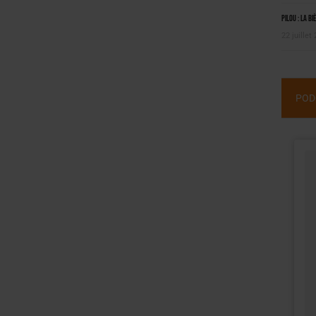
Pilou : la bi
22 juillet
POD