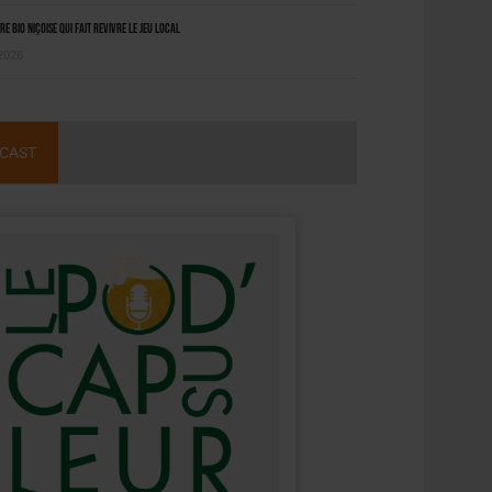
ère bio niçoise qui fait revivre le jeu local
 2026
CAST