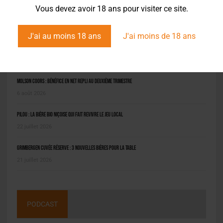
Vous devez avoir 18 ans pour visiter ce site.
J'ai au moins 18 ans
J'ai moins de 18 ans
L'ACTU EN BREF
Molson Coors : bénéfice en net repli au deuxième trimestre
6 août 2026
Pilou : la bière bio niçoise qui fait revivre le jeu local
22 juillet 2026
Grimbergen Cuvée Réserve : 3 nouvelles bières pour la table
21 juillet 2026
PODCAST