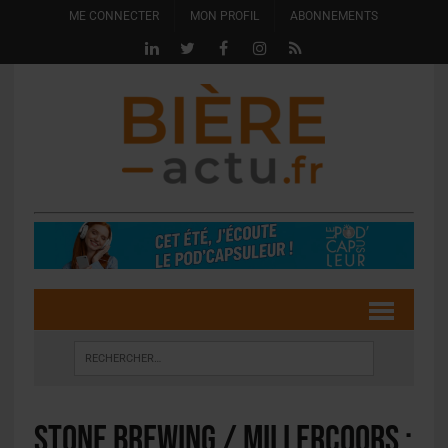
ME CONNECTER
MON PROFIL
ABONNEMENTS
Stone Brewing / MillerCoors :