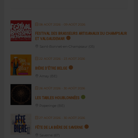
08 AOÛT 2026
- 09 AOÛT 2026
FESTIVAL DES BRASSEURS ARTISANAUX DU CHAMPSAUR
ET VALGAUDEMAR
Saint-Bonnet-en-Champsaur (05)
22 AOÛT 2026
- 23 AOÛT 2026
BIÈRE D’ÊTRE BELGE
Amay (BE)
26 AOÛT 2026
- 30 AOÛT 2026
LES TABLES HOUBLONNÉES
Poperinge (BE)
27 AOÛT 2026
- 30 AOÛT 2026
FÊTE DE LA BIÈRE DE SAVERNE
Saverne (67)