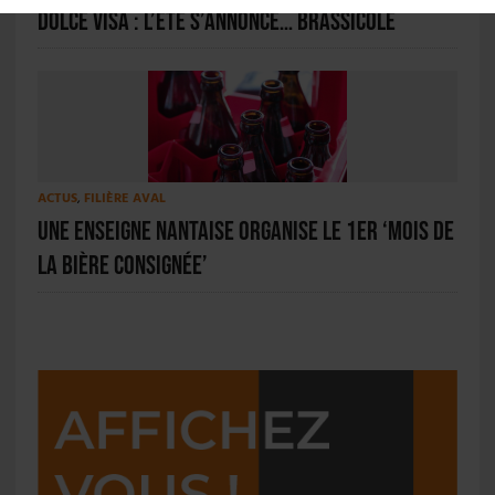
Dolce Visa : l’été s’annonce… brassicole
ACTUS
,
FILIÈRE AVAL
Une enseigne nantaise organise le 1er ‘mois de
la bière consignée’