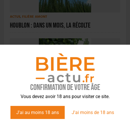
ACTUS
,
FILIÈRE AMONT
Houblon : Dans un mois, la récolte
ACTUS
,
FILIÈRE AMONT
Alsace – La récolte du houblon a commencé !
Confirmation de votre âge
Vous devez avoir 18 ans pour visiter ce site.
J'ai au moins 18 ans
J'ai moins de 18 ans
ACTUS
,
ÉVÉNEMENTS
,
FILIÈRE AVAL