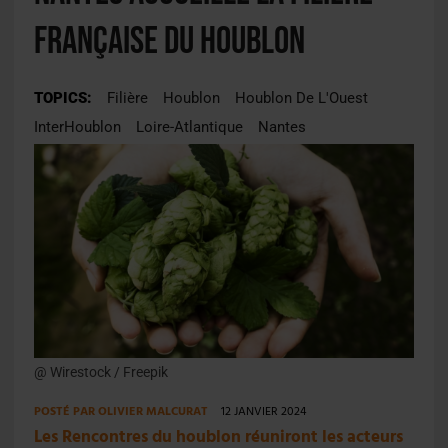
française du houblon
TOPICS:
Filière
Houblon
Houblon De L'Ouest
InterHoublon
Loire-Atlantique
Nantes
@ Wirestock / Freepik
POSTÉ PAR
OLIVIER MALCURAT
12 JANVIER 2024
Les Rencontres du houblon réuniront les acteurs