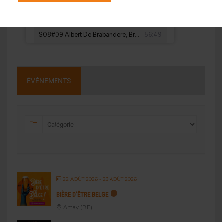
ÉVÉNEMENTS
22 AOÛT 2026
- 23 AOÛT 2026
BIÈRE D’ÊTRE BELGE
Amay (BE)