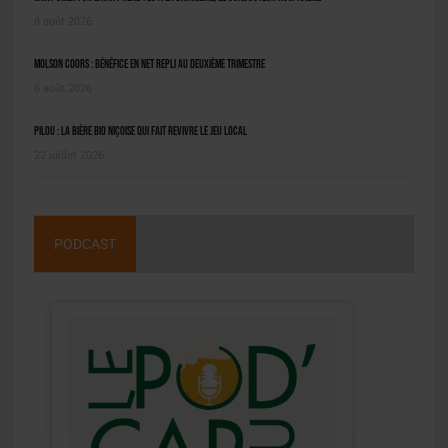
8 août 2026
Molson Coors : bénéfice en net repli au deuxième trimestre
6 août 2026
Pilou : la bière bio niçoise qui fait revivre le jeu local
22 juillet 2026
PODCAST