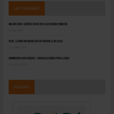
L'ACTU EN BREF
Molson Coors : bénéfice en net repli au deuxième trimestre
6 août 2026
Pilou : la bière bio niçoise qui fait revivre le jeu local
22 juillet 2026
Grimbergen Cuvée Réserve : 3 nouvelles bières pour la table
21 juillet 2026
PODCAST