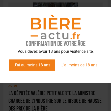
ACTUS
,
BRASSERIES
1 brasserie sur 10 menacée de fermeture en
Confirmation de votre âge
2023 [ÉTUDE]
Vous devez avoir 18 ans pour visiter ce site.
J'ai au moins 18 ans
J'ai moins de 18 ans
ACTUS
La députée Valérie Petit alerte la ministre
chargée de l’Industrie sur le risque de hausse
des prix de la bière