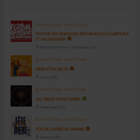
08 AOÛT 2026
- 09 AOÛT 2026
FESTIVAL DES BRASSEURS ARTISANAUX DU CHAMPSAUR
ET VALGAUDEMAR
Saint-Bonnet-en-Champsaur (05)
22 AOÛT 2026
- 23 AOÛT 2026
BIÈRE D’ÊTRE BELGE
Amay (BE)
26 AOÛT 2026
- 30 AOÛT 2026
LES TABLES HOUBLONNÉES
Poperinge (BE)
27 AOÛT 2026
- 30 AOÛT 2026
FÊTE DE LA BIÈRE DE SAVERNE
Saverne (67)