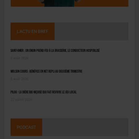
L'ACTU EN BREF
Saint-Omer : un engin prend feu à la brasserie, le conducteur hospitalisé
8 août 2026
Molson Coors : bénéfice en net repli au deuxième trimestre
6 août 2026
Pilou : la bière bio niçoise qui fait revivre le jeu local
22 juillet 2026
PODCAST