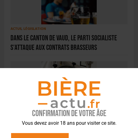
ACTUS
,
LÉGISLATION
Dans le canton de Vaud, le Parti socialiste
s’attaque aux Contrats brasseurs
ACTUS
,
BRASSERIES
GALLIA / HEINEKEN – Suite aux révélations de
Confirmation de votre âge
Bière Actu, Heineken réagit
Vous devez avoir 18 ans pour visiter ce site.