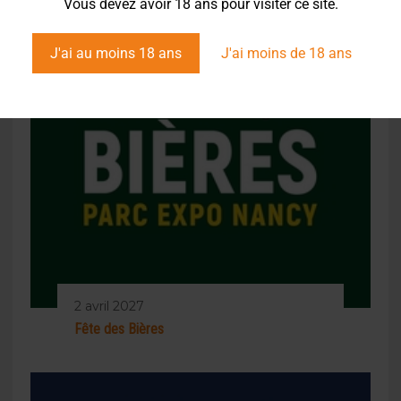
Vous devez avoir 18 ans pour visiter ce site.
J'ai au moins 18 ans
J'ai moins de 18 ans
2 avril 2027
Fête des Bières