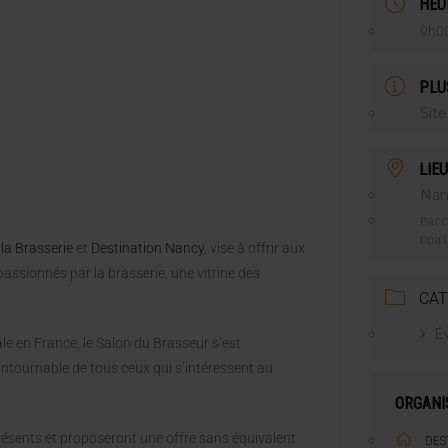
HEU
NT LE MARCHÉ [ÉTUDE]
9h00
2025
PLU
Site
LIEU
Nan
Parc
Opal
la Brasserie
et
Destination Nancy
, vise à offrir aux
assionnés par la brasserie, une vitrine des
CAT
É
le en France, le Salon du Brasseur s’est
tournable de tous ceux qui s’intéressent au
ORGANI
résents et proposeront une offre sans équivalent
DES