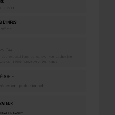
RE
 - 18h00
S D'INFOS
 officiel
cy (54)
 des expositions de Nancy, Rue Catherine
inska, 54500 Vandœuvre-lès-Nancy
ÉGORIE
vénement professionnel
SATEUR
TINATION NANCY