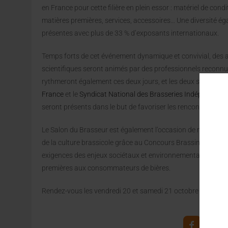
en France pour cette filière en plein essor : matériel de con
matières premières, services, accessoires… Une diversité ég
présentes avec plus de 33 % d’exposants internationaux.
Temps forts de cet événement dynamique et convivial, des a
scientifiques seront animés par des professionnels reconn
rythmeront également ces deux jours, et les deux syndicats 
France
et le
Syndicat National des Brasseries Indépendant
seront présents dans le but de favoriser les rencontres prof
Le Salon du Brasseur est également l’occasion de mettre à l
de la culture brassicole grâce au Concours Brassinov. Celu
exigences des enjeux sociétaux et environnementaux de toute 
premières aux consommateurs de bières.
Rendez-vous les vendredi 20 et samedi 21 octobre prochain