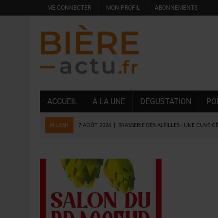
ME CONNECTER
MON PROFIL
ABONNEMENTS
ACCUEIL
À LA UNE
DÉGUSTATION
PO
#FLASH
7 AOÛT 2026
|
BRASSERIE DES ALPILLES : UNE CUVE C
7 AOÛT 2026
|
LA GRANDE RÉSERVE 2026 CÉLÈBRE LES 70 ANS DE
6 AOÛT 2026
|
SAVERNE : LA FÊTE DE LA BIÈRE SOUFFLE SA 15E B
5 AOÛT 2026
|
HEINEKEN A SUPPRIMÉ 3 000 POSTES AU PREMIER
5 AOÛT 2026
|
ISÈRE : LA BRASSERIE DU DAUPHINÉ AUGMENTE SA
4 AOÛT 2026
|
DESPERADOS AVENIDA : 3 INNOVATIONS LATINES D