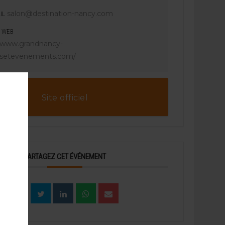
salon@destination-nancy.com
IL
E WEB
//www.grandnancy-
setevenements.com/
Site officiel
PARTAGEZ CET ÉVÉNEMENT