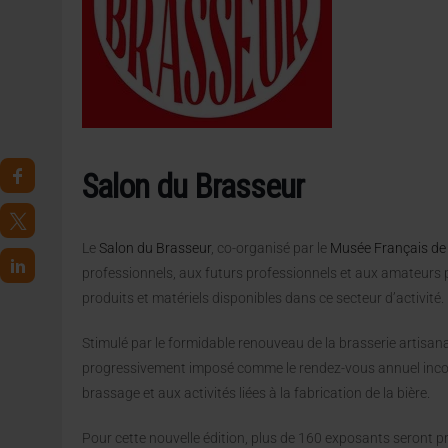
4 AOÛT 2026
|
LA GÉNÉRATION Z ET LA MODÉRATION RÉINVENTE
7 AOÛT 2026
|
LES EXPORTATIONS DE L’UE CHUTENT DE 11 % EN 
Salon du Brasseur
Le
Salon du Brasseur
, co-organisé par le
Musée Français de 
professionnels, aux futurs professionnels et aux amateurs p
produits et matériels disponibles dans ce secteur d’activité.
Stimulé par le formidable renouveau de la brasserie artisana
progressivement imposé comme le rendez-vous annuel incon
brassage et aux activités liées à la fabrication de la bière.
Pour cette nouvelle édition, plus de 160 exposants seront p