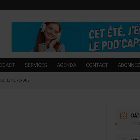
DCAST
SERVICES
AGENDA
CONTACT
ABONNEZ
ÈDE, 13 HL PERDUS
 LA CHIMAY BLEUE
OUGIE
 SEMESTRE
DAT
 CAPACITÉ DE 50 %
20 O
E L’ÉTÉ