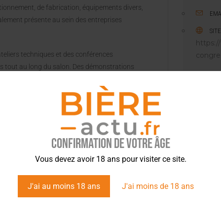
ditionnement, de fabrication, équipements divers,
EMA
alement présente au sein des entreprises
SIT
https:
teliers techniques et des conférences
congre
us tout au long du salon. Des démonstrations
professionnels de la brasserie,
Brasseurs de
es
, ainsi que plusieurs organismes de formation,
essionnelles et les échanges.
’honneur l’innovation qui a toujours été au cœur
i-ci récompense les innovations qui répondent aux
Confirmation de votre âge
la filière malterie et brasserie : des matières
Vous devez avoir 18 ans pour visiter ce site.
s de 9h à 18h au Parc Expo de Nancy !
J'ai au moins 18 ans
J'ai moins de 18 ans