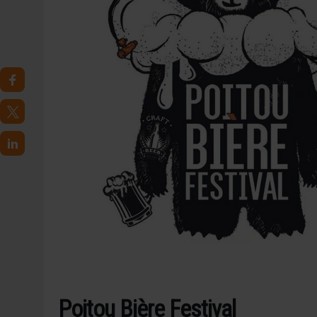
30 JUILLET 2026
|
EMBALLAGE DURABLE : LE BOOM DE LA BOUTE
5 AOÛT 2026
|
HEINEKEN A SUPPRIMÉ 3 000 POSTES AU PREMIER
Poitou Bière Festival