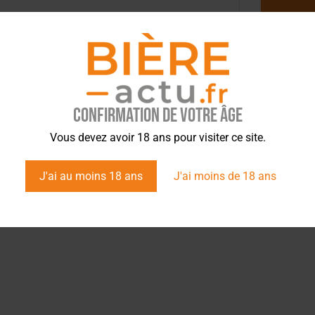
l
Confirmation de votre âge
Vous devez avoir 18 ans pour visiter ce site.
J'ai au moins 18 ans
J'ai moins de 18 ans
tez l’info brassicole.