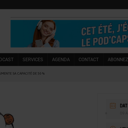
DCAST
SERVICES
AGENDA
CONTACT
ABONNEZ
UGMENTE SA CAPACITÉ DE 50 %
E L’ÉTÉ
NT LE MARCHÉ [ÉTUDE]
NY MARTIN
DAT
, PIONNIÈRE EN ILLE-ET-VILAINE
09 A
SUIVIE PAR LES NO/LOW [ÉTUDE]