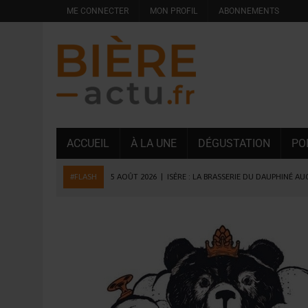
ME CONNECTER
MON PROFIL
ABONNEMENTS
ACCUEIL
À LA UNE
DÉGUSTATION
PO
#FLASH
5 AOÛT 2026
|
ISÈRE : LA BRASSERIE DU DAUPHINÉ A
4 AOÛT 2026
|
DESPERADOS AVENIDA : 3 INNOVATIONS LATINES D
4 AOÛT 2026
|
LA GÉNÉRATION Z ET LA MODÉRATION RÉINVENTE
3 AOÛT 2026
|
CONSOMMATION : LA VISION DU GROUPE ANTHO
31 JUILLET 2026
|
PODCAST – BRASSERIE SAINTE COLOMBE, 30 ANS
31 JUILLET 2026
|
JUIN EN CHR : LA BIÈRE RESTE EN TÊTE, POUR