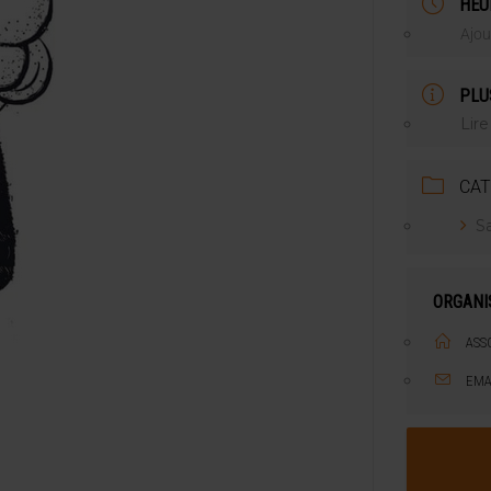
HEU
ILLE ALUMINIUM
Ajou
 SEMESTRE
PLU
Lire
CAT
Sa
ORGANI
ASS
EMA