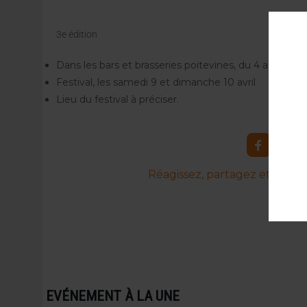
3e édition
Dans les bars et brasseries poitevines, du 4 au 10 avri
Festival, les samedi 9 et dimanche 10 avril
Lieu du festival à préciser.
Réagissez, partagez et commen
EVÉNEMENT À LA UNE