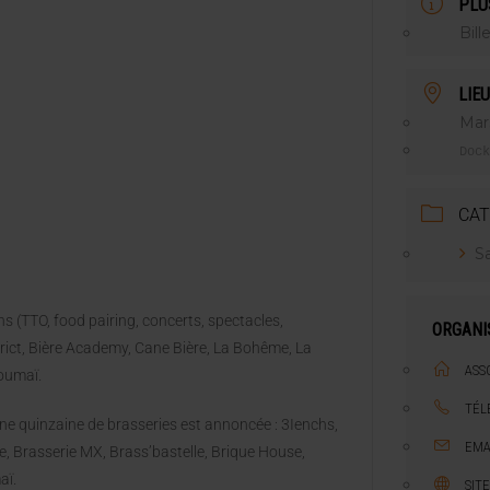
PLU
NT LE MARCHÉ [ÉTUDE]
Bill
2025
LIEU
Mars
Dock
CAT
Sa
s (TTO, food pairing, concerts, spectacles,
ORGANI
strict, Bière Academy, Cane Bière, La Bohême, La
ASS
Zoumaï.
TÉL
e quinzaine de brasseries est annoncée : 3Ienchs,
EMA
, Brasserie MX, Brass’bastelle, Brique House,
aï.
SIT