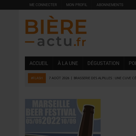
ME CONNECTER
MON PROFIL
ABONNEMENTS
ACCUEIL
À LA UNE
DÉGUSTATION
PO
#FLASH
7 AOÛT 2026
|
BRASSERIE DES ALPILLES : UNE CUVE C
7 AOÛT 2026
|
LA GRANDE RÉSERVE 2026 CÉLÈBRE LES 70 ANS DE
6 AOÛT 2026
|
SAVERNE : LA FÊTE DE LA BIÈRE SOUFFLE SA 15E B
5 AOÛT 2026
|
HEINEKEN A SUPPRIMÉ 3 000 POSTES AU PREMIER
5 AOÛT 2026
|
ISÈRE : LA BRASSERIE DU DAUPHINÉ AUGMENTE SA
4 AOÛT 2026
|
DESPERADOS AVENIDA : 3 INNOVATIONS LATINES D