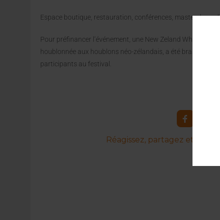
Espace boutique, restauration, conférences, masterclass, d
Pour préfinancer l’événement, une New Zeland Wheat Ale, l
houblonnée aux houblons néo-zélandais, a été brassée. Elle s
participants au festival.
Réagissez, partagez et commen