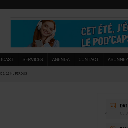
DCAST
SERVICES
AGENDA
CONTACT
ABONNEZ
ÈDE, 13 HL PERDUS
 LA CHIMAY BLEUE
OUGIE
 SEMESTRE
DAT
 CAPACITÉ DE 50 %
05 S
E L’ÉTÉ