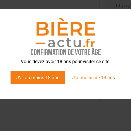
https://
j-sets…
a M.B.F 2, généreusement
era disponible en bouteille dans tous les lieux
Confirmation de votre âge
Vous devez avoir 18 ans pour visiter ce site.
J'ai au moins 18 ans
J'ai moins de 18 ans
tez l’info brassicole.