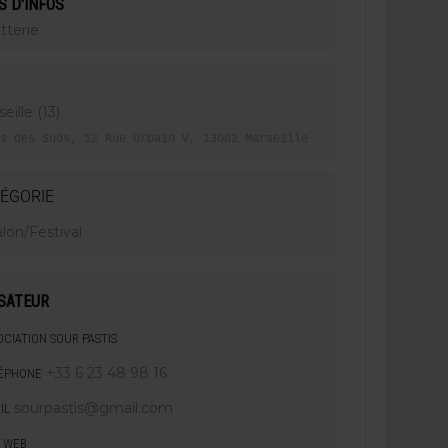
S D'INFOS
etterie
eille (13)
s des Suds, 12 Rue Urbain V, 13002 Marseille
ÉGORIE
lon/Festival
SATEUR
OCIATION SOUR PASTIS
+33 6 23 48 98 16
ÉPHONE
sourpastis@gmail.com
IL
E WEB