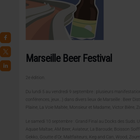
4 AOÛT 2026
|
LA GÉNÉRATION Z ET LA MODÉRATION RÉINVENTE
7 AOÛT 2026
|
LES EXPORTATIONS DE L’UE CHUTENT DE 11 % EN 
Marseille Beer Festival
2e édition.
Du lundi 5 au vendredi 9 septembre : plusieurs manifestation
conférences, jeux…) dans divers lieux de Marseille : Beer Di
Plaine, La Voie Maltée, Monsieur et Madame, Victor Bière, 
Le samedi 10 septembre : Grand Final au Docks des Suds. Un
Aquae Maltae, AM Beer, Aviateur, La Baroude, Boisson Soiffe
Gekko, Goutte d’Or, Maltfaiteurs, Keg and Can, Wood, Zoum