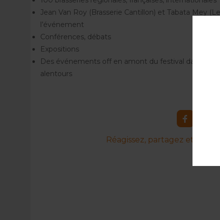
100 brasseries régionales, françaises, internationales
Jean Van Roy (Brasserie Cantillon) et Tabata Mey (Les
l’événement
Conférences, débats
Expositions
Des événements off en amont du festival dans différ
alentours
Réagissez, partagez et commen