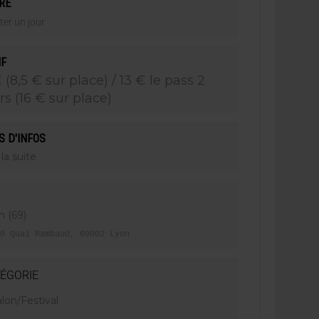
RE
ter un jour
IF
 (8,5 € sur place) / 13 € le pass 2
rs (16 € sur place)
S D'INFOS
 la suite
n (69)
0 Quai Rambaud, 69002 Lyon
ÉGORIE
lon/Festival