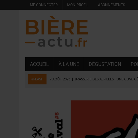
ME CONNECTER
MON PROFIL
ABONNEMENTS
ACCUEIL
À LA UNE
DÉGUSTATION
PO
#FLASH
7 AOÛT 2026
|
BRASSERIE DES ALPILLES : UNE CUVE C
7 AOÛT 2026
|
LA GRANDE RÉSERVE 2026 CÉLÈBRE LES 70 ANS DE
6 AOÛT 2026
|
SAVERNE : LA FÊTE DE LA BIÈRE SOUFFLE SA 15E B
5 AOÛT 2026
|
HEINEKEN A SUPPRIMÉ 3 000 POSTES AU PREMIER
5 AOÛT 2026
|
ISÈRE : LA BRASSERIE DU DAUPHINÉ AUGMENTE SA
4 AOÛT 2026
|
DESPERADOS AVENIDA : 3 INNOVATIONS LATINES D