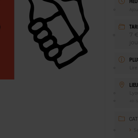
HEU
NT LE MARCHÉ [ÉTUDE]
Ajou
2025
TAR
7 €
jou
PLU
Lire
LIEU
Lyo
49-5
CAT
Sa