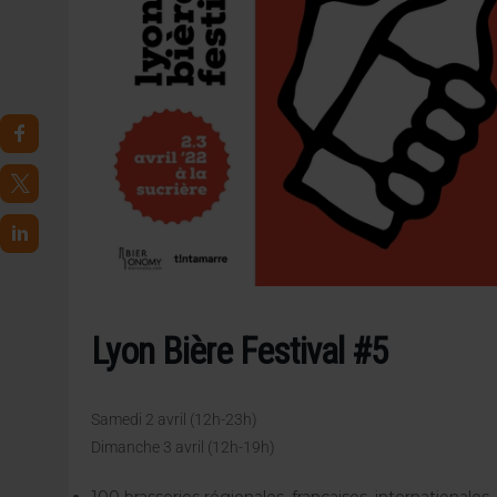
4 AOÛT 2026
|
LA GÉNÉRATION Z ET LA MODÉRATION RÉINVENTE
7 AOÛT 2026
|
LES EXPORTATIONS DE L’UE CHUTENT DE 11 % EN 
Lyon Bière Festival #5
Samedi 2 avril (12h-23h)
Dimanche 3 avril (12h-19h)