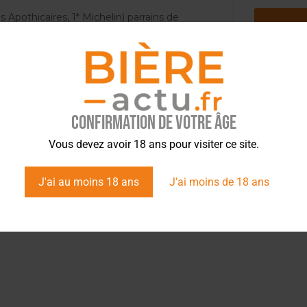
 Apothicaires, 1* Michelin) parrains de
ents lieux partenaires de Lyon et des
Confirmation de votre âge
Vous devez avoir 18 ans pour visiter ce site.
J'ai au moins 18 ans
J'ai moins de 18 ans
tez l’info brassicole.