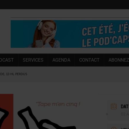
DCAST
SERVICES
AGENDA
CONTACT
ABONNEZ
ÈDE, 13 HL PERDUS
 LA CHIMAY BLEUE
OUGIE
 SEMESTRE
DAT
 CAPACITÉ DE 50 %
02 A
E L’ÉTÉ