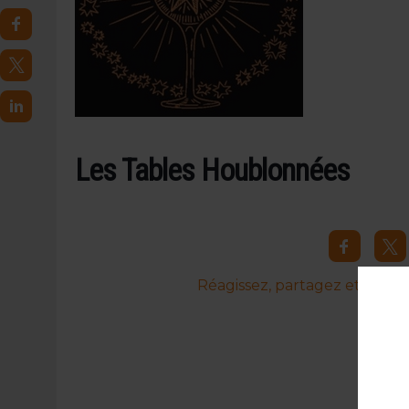
4 AOÛT 2026
|
LA GÉNÉRATION Z ET LA MODÉRATION RÉINVENTE
7 AOÛT 2026
|
LES EXPORTATIONS DE L’UE CHUTENT DE 11 % EN 
Les Tables Houblonnées
Réagissez, partagez et commen