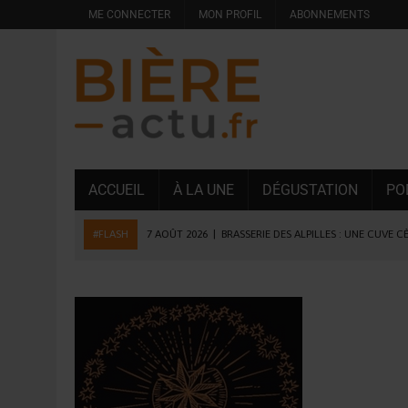
ME CONNECTER
MON PROFIL
ABONNEMENTS
ACCUEIL
À LA UNE
DÉGUSTATION
PO
#FLASH
7 AOÛT 2026
|
BRASSERIE DES ALPILLES : UNE CUVE C
7 AOÛT 2026
|
LA GRANDE RÉSERVE 2026 CÉLÈBRE LES 70 ANS DE
6 AOÛT 2026
|
SAVERNE : LA FÊTE DE LA BIÈRE SOUFFLE SA 15E B
5 AOÛT 2026
|
HEINEKEN A SUPPRIMÉ 3 000 POSTES AU PREMIER
5 AOÛT 2026
|
ISÈRE : LA BRASSERIE DU DAUPHINÉ AUGMENTE SA
4 AOÛT 2026
|
DESPERADOS AVENIDA : 3 INNOVATIONS LATINES D