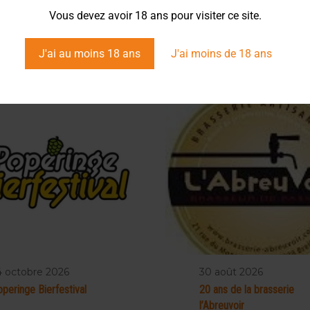
Vous devez avoir 18 ans pour visiter ce site.
J'ai au moins 18 ans
J'ai moins de 18 ans
4 octobre 2026
30 août 2026
peringe Bierfestival
20 ans de la brasserie
l’Abreuvoir