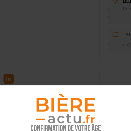
LIEU
NT LE MARCHÉ [ÉTUDE]
Pop
2025
CAT
C
tez l’info brassicole.
Confirmation de votre âge