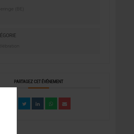
eringe (BE)
ÉGORIE
élébration
PARTAGEZ CET ÉVÉNEMENT