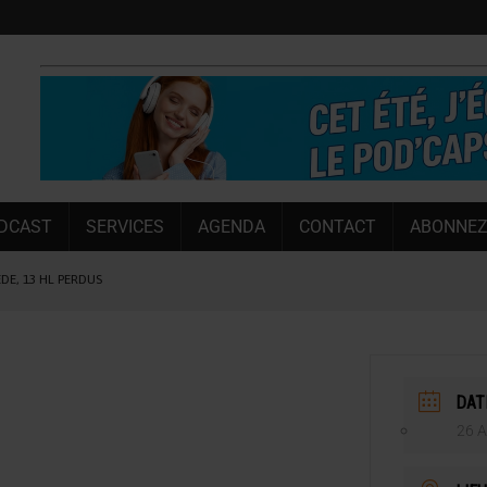
DCAST
SERVICES
AGENDA
CONTACT
ABONNEZ
ÈDE, 13 HL PERDUS
 LA CHIMAY BLEUE
OUGIE
 SEMESTRE
DAT
 CAPACITÉ DE 50 %
26 A
E L’ÉTÉ