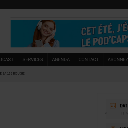
DCAST
SERVICES
AGENDA
CONTACT
ABONNEZ
LE SA 15E BOUGIE
 SEMESTRE
 CAPACITÉ DE 50 %
E L’ÉTÉ
DAT
NT LE MARCHÉ [ÉTUDE]
11 M
NY MARTIN