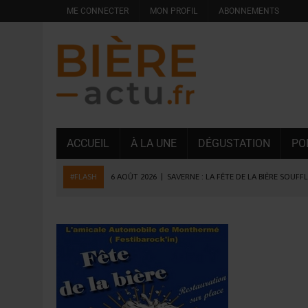
ME CONNECTER
MON PROFIL
ABONNEMENTS
ACCUEIL
À LA UNE
DÉGUSTATION
PO
#FLASH
6 AOÛT 2026
|
SAVERNE : LA FÊTE DE LA BIÈRE SOUFF
5 AOÛT 2026
|
HEINEKEN A SUPPRIMÉ 3 000 POSTES AU PREMIER
5 AOÛT 2026
|
ISÈRE : LA BRASSERIE DU DAUPHINÉ AUGMENTE SA
4 AOÛT 2026
|
DESPERADOS AVENIDA : 3 INNOVATIONS LATINES D
4 AOÛT 2026
|
LA GÉNÉRATION Z ET LA MODÉRATION RÉINVENTE
3 AOÛT 2026
|
CONSOMMATION : LA VISION DU GROUPE ANTHO