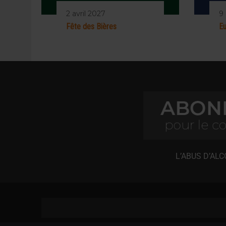
2 avril 2027
9
Fête des Bières
Eu
L’ABUS D’AL