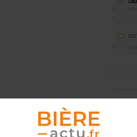
LIEU
, PIONNIÈRE EN ILLE-ET-VILAINE
Mon
 LA CHIMAY BLEUE
CAT
Sa
tez l’info brassicole.