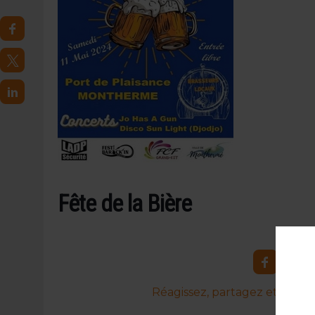
31 JUILLET 2026
|
PODCAST – BRASSERIE SAINTE COLOMBE, 30 ANS
7 AOÛT 2026
|
LA GRANDE RÉSERVE 2026 CÉLÈBRE LES 70 ANS DE
Fête de la Bière
Réagissez, partagez et commen