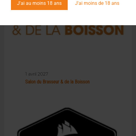
J'ai au moins 18 ans
J'ai moins de 18 ans
1 avril 2027
Salon du Brasseur & de la Boisson