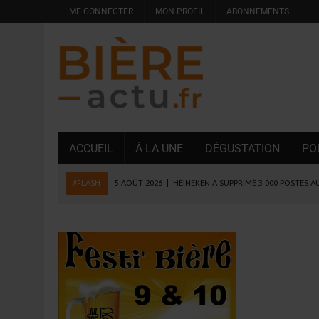
ME CONNECTER
MON PROFIL
ABONNEMENTS
ACCUEIL
À LA UNE
DÉGUSTATION
PO
#FLASH
5 AOÛT 2026
|
HEINEKEN A SUPPRIMÉ 3 000 POSTES A
5 AOÛT 2026
|
ISÈRE : LA BRASSERIE DU DAUPHINÉ AUGMENTE SA
4 AOÛT 2026
|
DESPERADOS AVENIDA : 3 INNOVATIONS LATINES D
4 AOÛT 2026
|
LA GÉNÉRATION Z ET LA MODÉRATION RÉINVENTE
3 AOÛT 2026
|
CONSOMMATION : LA VISION DU GROUPE ANTHO
31 JUILLET 2026
|
PODCAST – BRASSERIE SAINTE COLOMBE, 30 ANS