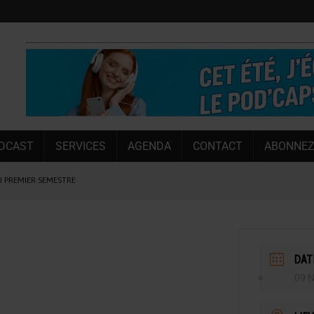
DCAST
SERVICES
AGENDA
CONTACT
ABONNEZ
U PREMIER SEMESTRE
 CAPACITÉ DE 50 %
E L’ÉTÉ
NT LE MARCHÉ [ÉTUDE]
DAT
NY MARTIN
09 
, PIONNIÈRE EN ILLE-ET-VILAINE