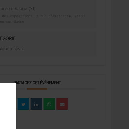
lon-sur-Saône (71)
 des expositions, 1 rue d'Amsterdam, 71100
on-sur-Saône
ÉGORIE
lon/Festival
PARTAGEZ CET ÉVÉNEMENT