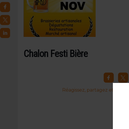
31 JUILLET 2026
|
JUIN EN CHR : LA BIÈRE RESTE EN TÊTE, POUR
6 AOÛT 2026
|
SAVERNE : LA FÊTE DE LA BIÈRE SOUFFLE SA 15E B
Chalon Festi Bière
Réagissez, partagez et commen