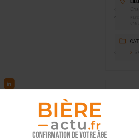
LIEU
SUIVIE PAR LES NO/LOW [ÉTUDE]
Cha
OUGIE
Parc
Chal
CAT
Sa
tez l’info brassicole.
Confirmation de votre âge