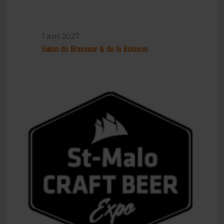
1 avril 2027
Salon du Brasseur & de la Boisson