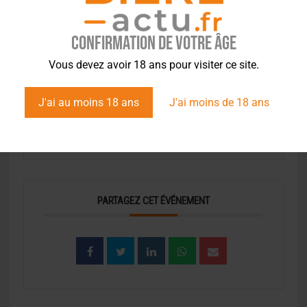
info@brewersforum.eu
EMAIL
Confirmation de votre âge
SITE WEB
https://brewersofeurope.org/
Vous devez avoir 18 ans pour visiter ce site.
J'ai au moins 18 ans
J'ai moins de 18 ans
Site officiel
PARTAGEZ CET ÉVÉNEMENT