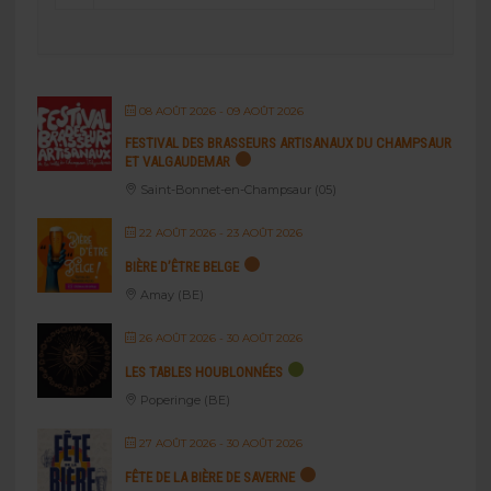
08 AOÛT 2026
- 09 AOÛT 2026
FESTIVAL DES BRASSEURS ARTISANAUX DU CHAMPSAUR
ET VALGAUDEMAR
Saint-Bonnet-en-Champsaur (05)
22 AOÛT 2026
- 23 AOÛT 2026
BIÈRE D’ÊTRE BELGE
Amay (BE)
26 AOÛT 2026
- 30 AOÛT 2026
LES TABLES HOUBLONNÉES
Poperinge (BE)
27 AOÛT 2026
- 30 AOÛT 2026
FÊTE DE LA BIÈRE DE SAVERNE