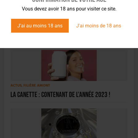
Vous devez avoir 18 ans pour visiter ce site.
ACTU EN BREF
,
FILIÈRE AMONT
Sandrine Duquerroy-Delesalle élue
J'ai au moins 18 ans
J'ai moins de 18 ans
présidente du GIE La Boîte Boisson
ACTUS
,
FILIÈRE AMONT
La canette : contenant de l’année 2023 !