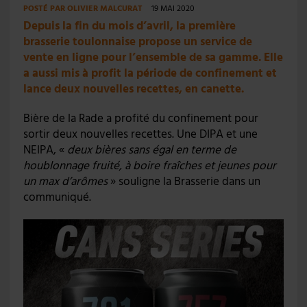
POSTÉ PAR
OLIVIER MALCURAT
19 MAI 2020
Depuis la fin du mois d’avril, la première
brasserie toulonnaise propose un service de
vente en ligne pour l’ensemble de sa gamme. Elle
a aussi mis à profit la période de confinement et
lance deux nouvelles recettes, en canette.
Bière de la Rade a profité du confinement pour
sortir deux nouvelles recettes. Une DIPA et une
NEIPA, «
deux bières sans égal en terme de
houblonnage fruité, à boire fraîches et jeunes pour
un max d’arômes
» souligne la Brasserie dans un
communiqué.