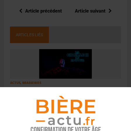
Article précédent
Article suivant
ARTICLES LIÉS
ACTUS
,
BRASSERIES
Heineken France cède le nom « Girelle » à la
Bière de la Rade
Confirmation de votre âge