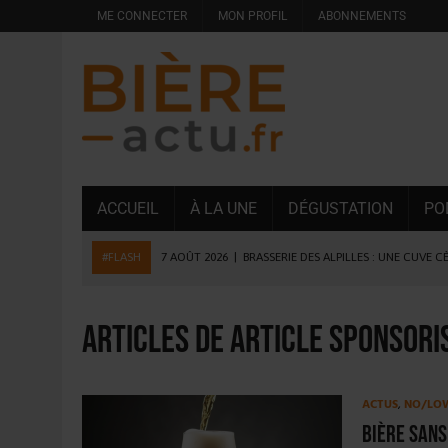
ME CONNECTER
MON PROFIL
ABONNEMENTS
ACCUEIL
À LA UNE
DÉGUSTATION
PO
#FLASH
7 AOÛT 2026
|
BRASSERIE DES ALPILLES : UNE CUVE C
7 AOÛT 2026
|
LA GRANDE RÉSERVE 2026 CÉLÈBRE LES 70 ANS DE
6 AOÛT 2026
|
SAVERNE : LA FÊTE DE LA BIÈRE SOUFFLE SA 15E B
Articles de Article sponsori
5 AOÛT 2026
|
HEINEKEN A SUPPRIMÉ 3 000 POSTES AU PREMIER
5 AOÛT 2026
|
ISÈRE : LA BRASSERIE DU DAUPHINÉ AUGMENTE SA
ACTUS
,
NO/LO
4 AOÛT 2026
|
DESPERADOS AVENIDA : 3 INNOVATIONS LATINES D
Bière sans