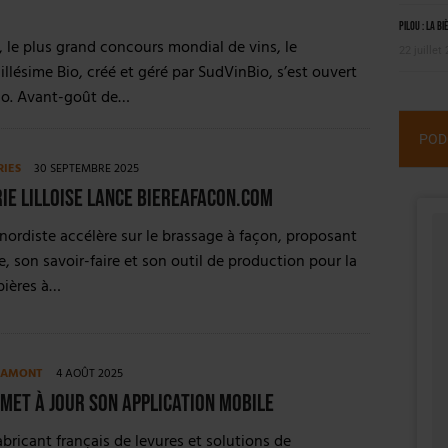
Pilou : la bi
 le plus grand concours mondial de vins, le
22 juillet
llésime Bio, créé et géré par SudVinBio, s’est ouvert
bio. Avant-goût de…
POD
RIES
30 SEPTEMBRE 2025
ie Lilloise lance biereafacon.com
 nordiste accélère sur le brassage à façon, proposant
e, son savoir-faire et son outil de production pour la
bières à…
E AMONT
4 AOÛT 2025
met à jour son application mobile
abricant français de levures et solutions de