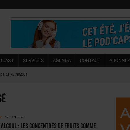
DCAST
SERVICES
AGENDA
CONTACT
ABONNEZ
ÈDE, 13 HL PERDUS
 LA CHIMAY BLEUE
OUGIE
sé
 SEMESTRE
 CAPACITÉ DE 50 %
W
19 JUIN 2026
E L’ÉTÉ
 alcool : les concentrés de fruits comme