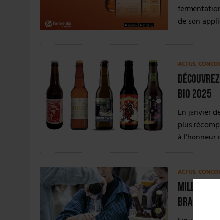
fermentation
de son appl
ACTUS
,
CONCO
Découvrez 
Bio 2025
En janvier d
plus récompe
à l’honneur 
ACTUS
,
CONCO
Millésime 
brasseries