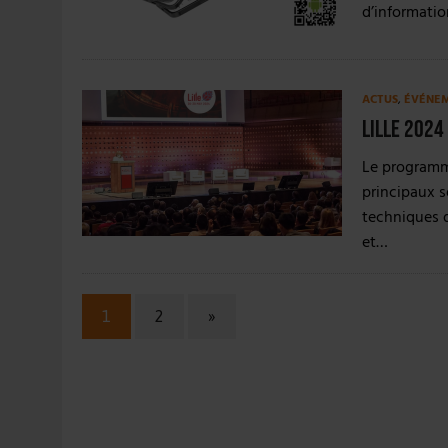
d’informatio
ACTUS
,
ÉVÉNE
Lille 2024
Le programme
principaux s
techniques 
et…
1
2
»