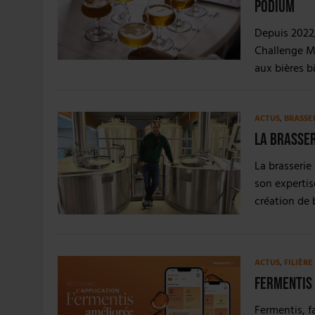
podium
Depuis 2022,
Challenge Mi
aux bières 
ACTUS
,
BRASSE
La Brasser
La brasserie
son expertis
création de 
ACTUS
,
FILIÈR
Fermentis 
Fermentis, f