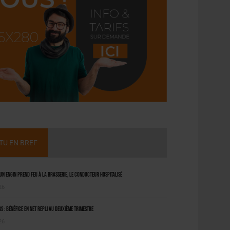
CTU EN BREF
 un engin prend feu à la brasserie, le conducteur hospitalisé
26
 : bénéfice en net repli au deuxième trimestre
26