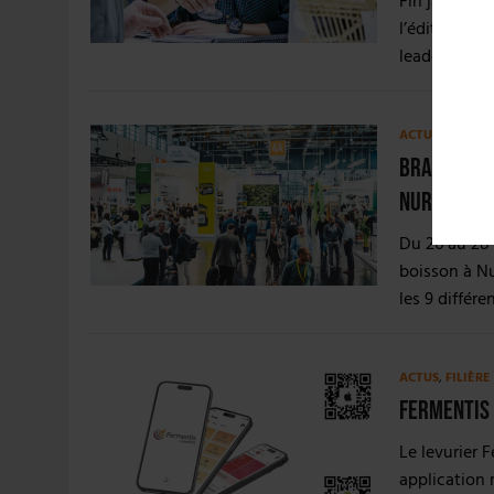
Fin janvier,
l’édition 20
leader pour 
ACTUS
,
ÉVÉNE
BrauBevial
Nuremberg
Du 26 au 28 
boisson à N
les 9 différe
ACTUS
,
FILIÈR
Fermentis 
Le levurier 
application