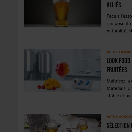
4 AOÛT 2026
|
LA GÉNÉRATION Z ET LA MODÉRATION RÉINVENTE
alliés
7 AOÛT 2026
|
LES EXPORTATIONS DE L’UE CHUTENT DE 11 % EN 
Face à l’esso
s’imposent c
naturalité, s
ACTUS
,
FILIÈR
Look Food 
fruitées
Maîtrisez la
Materials. U
stable et un
ACTUS
,
CONCO
Sélection 