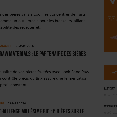
NT LE MARCHÉ [ÉTUDE]
2025
r des bières sans alcool, les concentrés de fruits
omme un outil précis pour les brasseurs, alliant
tabilité des recettes et…
E AMONT
27 MARS 2026
Raw Materials : le partenaire des bières
 qualité de vos bières fruitées avec Look Food Raw
L'A
n contrôle précis du Brix assure une fermentation
 profil constant….
Saint-Omer :
8 août 20
URS
2 MARS 2026
Molson Coors
Challenge Millésime Bio : 6 bières sur le
6 août 20