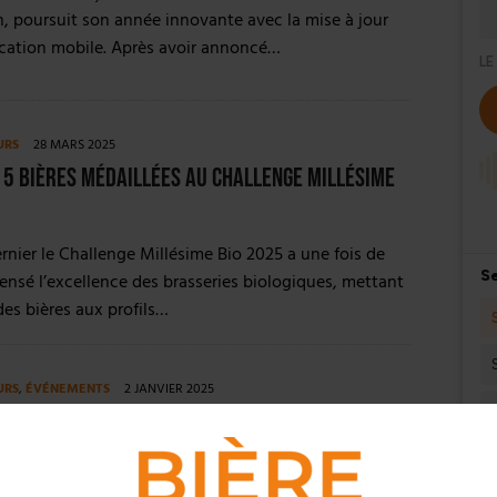
, poursuit son année innovante avec la mise à jour
ication mobile. Après avoir annoncé…
URS
28 MARS 2025
5 Bières Médaillées au Challenge Millésime
ernier le Challenge Millésime Bio 2025 a une fois de
nsé l’excellence des brasseries biologiques, mettant
des bières aux profils…
URS
,
ÉVÉNEMENTS
2 JANVIER 2025
BIO 2025 : L’incontournable rendez-vous des
 Bio