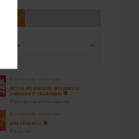
NEMENTS
08 AOÛT 2026
- 09 AOÛT 2026
FESTIVAL DES BRASSEURS ARTISANAUX DU
CHAMPSAUR ET VALGAUDEMAR
Saint-Bonnet-en-Champsaur (05)
22 AOÛT 2026
- 23 AOÛT 2026
BIÈRE D’ÊTRE BELGE
Amay (BE)