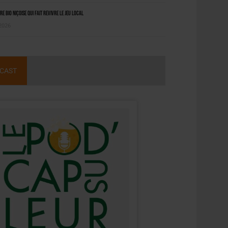
ère bio niçoise qui fait revivre le jeu local
 2026
CAST