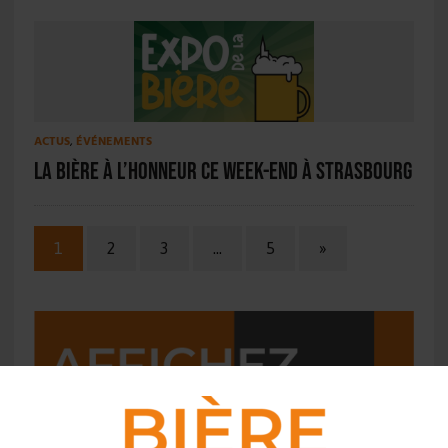
ACTUS
,
ÉVÉNEMENTS
La bière à l’honneur ce week-end à Strasbourg
1
2
3
…
5
»